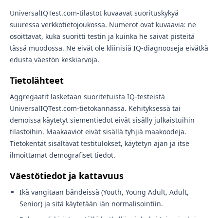
UniversalIQTest.com-tilastot kuvaavat suorituskykyä
suuressa verkkotietojoukossa. Numerot ovat kuvaavia: ne
osoittavat, kuka suoritti testin ja kuinka he saivat pisteitä
tässä muodossa. Ne eivät ole kliinisiä IQ-diagnooseja eivätkä
edusta väestön keskiarvoja.
Tietolähteet
Aggregaatit lasketaan suoritetuista IQ-testeistä
UniversalIQTest.com-tietokannassa. Kehityksessä tai
demoissa käytetyt siementiedot eivät sisälly julkaistuihin
tilastoihin. Maakaaviot eivät sisällä tyhjiä maakoodeja.
Tietokentät sisältävät testitulokset, käytetyn ajan ja itse
ilmoittamat demografiset tiedot.
Väestötiedot ja kattavuus
Ikä vangitaan bändeissä (Youth, Young Adult, Adult,
Senior) ja sitä käytetään iän normalisointiin.