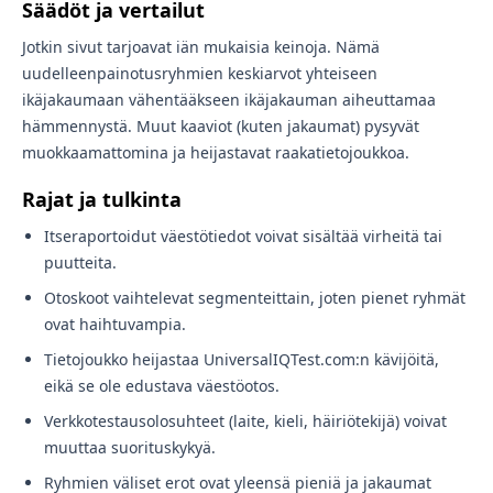
Säädöt ja vertailut
Jotkin sivut tarjoavat iän mukaisia ​​keinoja. Nämä
uudelleenpainotusryhmien keskiarvot yhteiseen
ikäjakaumaan vähentääkseen ikäjakauman aiheuttamaa
hämmennystä. Muut kaaviot (kuten jakaumat) pysyvät
muokkaamattomina ja heijastavat raakatietojoukkoa.
Rajat ja tulkinta
Itseraportoidut väestötiedot voivat sisältää virheitä tai
puutteita.
Otoskoot vaihtelevat segmenteittain, joten pienet ryhmät
ovat haihtuvampia.
Tietojoukko heijastaa UniversalIQTest.com:n kävijöitä,
eikä se ole edustava väestöotos.
Verkkotestausolosuhteet (laite, kieli, häiriötekijä) voivat
muuttaa suorituskykyä.
Ryhmien väliset erot ovat yleensä pieniä ja jakaumat