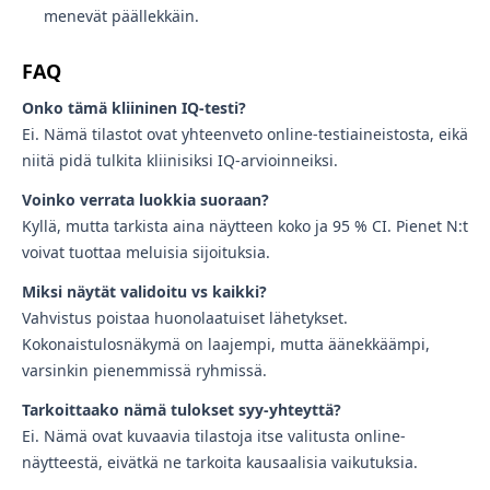
menevät päällekkäin.
FAQ
Onko tämä kliininen IQ-testi?
Ei. Nämä tilastot ovat yhteenveto online-testiaineistosta, eikä
niitä pidä tulkita kliinisiksi IQ-arvioinneiksi.
Voinko verrata luokkia suoraan?
Kyllä, mutta tarkista aina näytteen koko ja 95 % CI. Pienet N:t
voivat tuottaa meluisia sijoituksia.
Miksi näytät validoitu vs kaikki?
Vahvistus poistaa huonolaatuiset lähetykset.
Kokonaistulosnäkymä on laajempi, mutta äänekkäämpi,
varsinkin pienemmissä ryhmissä.
Tarkoittaako nämä tulokset syy-yhteyttä?
Ei. Nämä ovat kuvaavia tilastoja itse valitusta online-
näytteestä, eivätkä ne tarkoita kausaalisia vaikutuksia.