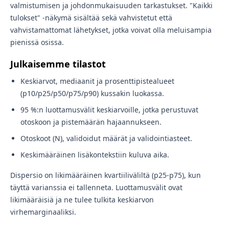
valmistumisen ja johdonmukaisuuden tarkastukset. "Kaikki
tulokset" -näkymä sisältää sekä vahvistetut että
vahvistamattomat lähetykset, jotka voivat olla meluisampia
pienissä osissa.
Julkaisemme tilastot
Keskiarvot, mediaanit ja prosenttipistealueet
(p10/p25/p50/p75/p90) kussakin luokassa.
95 %:n luottamusvälit keskiarvoille, jotka perustuvat
otoskoon ja pistemäärän hajaannukseen.
Otoskoot (N), validoidut määrät ja validointiasteet.
Keskimääräinen lisäkontekstiin kuluva aika.
Dispersio on likimääräinen kvartiiliväliltä (p25-p75), kun
täyttä varianssia ei tallenneta. Luottamusvälit ovat
likimääräisiä ja ne tulee tulkita keskiarvon
virhemarginaaliksi.