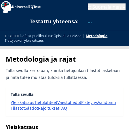
Suomalainen
UniversalIQTest
Testattu yhteensä:
...
Ikä
Sukupuoli
koulutus
Opiskelualue
Maa
|
Metodologia
TILASTOT
Tietojoukon yleiskatsaus
Metodologia ja rajat
Tällä sivulla kerrotaan, kuinka tietojoukon tilastot lasketaan
ja mitä tulee muistaa tuloksia tulkittaessa.
Tällä sivulla
Yleiskatsaus
Tietolähteet
Väestötiedot
Pisteytys
Validointi
Tilastot
Säädöt
Rajoitukset
FAQ
Yleiskatsaus