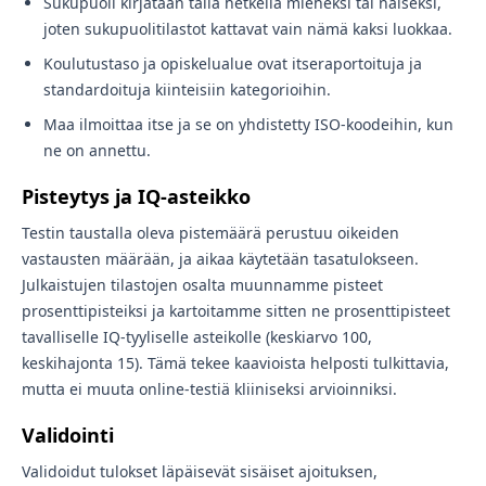
Sukupuoli kirjataan tällä hetkellä mieheksi tai naiseksi,
joten sukupuolitilastot kattavat vain nämä kaksi luokkaa.
Koulutustaso ja opiskelualue ovat itseraportoituja ja
standardoituja kiinteisiin kategorioihin.
Maa ilmoittaa itse ja se on yhdistetty ISO-koodeihin, kun
ne on annettu.
Pisteytys ja IQ-asteikko
Testin taustalla oleva pistemäärä perustuu oikeiden
vastausten määrään, ja aikaa käytetään tasatulokseen.
Julkaistujen tilastojen osalta muunnamme pisteet
prosenttipisteiksi ja kartoitamme sitten ne prosenttipisteet
tavalliselle IQ-tyyliselle asteikolle (keskiarvo 100,
keskihajonta 15). Tämä tekee kaavioista helposti tulkittavia,
mutta ei muuta online-testiä kliiniseksi arvioinniksi.
Validointi
Validoidut tulokset läpäisevät sisäiset ajoituksen,