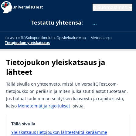
Suomalainen
UniversalIQTest
Testattu yhteensä:
...
Ikä
Sukupuoli
koulutus
Opiskelualue
Maa
|
Metodologia
TILASTOT
Tietojoukon yleiskatsaus
Tietojoukon yleiskatsaus ja
lähteet
Tällä sivulla on yhteenveto, mistä UniversalIQTest.com-
tietojoukko on peräisin ja miten julkaistut tilastot tuotetaan.
Jos haluat tarkemman selityksen kaavoista ja rajoituksista,
katso
Menetelmät ja rajoitukset
-sivua.
Tällä sivulla
Yleiskatsaus
Tietojoukon lähteet
Mitä keräämme