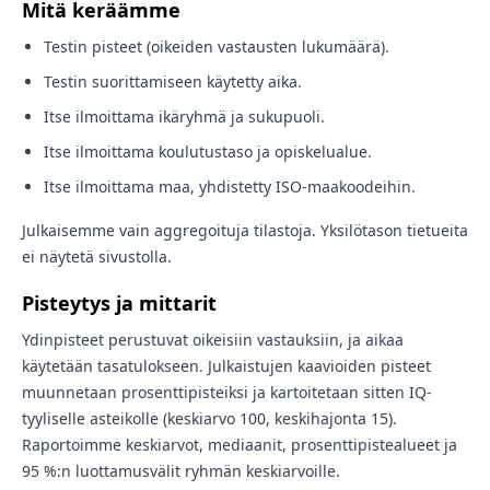
Mitä keräämme
Testin pisteet (oikeiden vastausten lukumäärä).
Testin suorittamiseen käytetty aika.
Itse ilmoittama ikäryhmä ja sukupuoli.
Itse ilmoittama koulutustaso ja opiskelualue.
Itse ilmoittama maa, yhdistetty ISO-maakoodeihin.
Julkaisemme vain aggregoituja tilastoja. Yksilötason tietueita
ei näytetä sivustolla.
Pisteytys ja mittarit
Ydinpisteet perustuvat oikeisiin vastauksiin, ja aikaa
käytetään tasatulokseen. Julkaistujen kaavioiden pisteet
muunnetaan prosenttipisteiksi ja kartoitetaan sitten IQ-
tyyliselle asteikolle (keskiarvo 100, keskihajonta 15).
Raportoimme keskiarvot, mediaanit, prosenttipistealueet ja
95 %:n luottamusvälit ryhmän keskiarvoille.