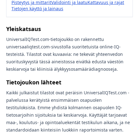
Pisteytys ja mittarit
Validointi ja laatu
Kattavuus ja rajat
Tietojen käyttö ja lainaus
Yleiskatsaus
UniversalIQTest.com-tietojoukko on rakennettu
universaaliqtest.com-sivustolla suoritetuista online-IQ-
testeistä. Tilastot ovat kuvaavia: ne tekevät yhteenvedon
suorituskyvystä tässä aineistossa eivätkä edusta väestön
keskiarvoja tai kliinisiä älykkyysosamäärädiagnooseja.
Tietojoukon lähteet
Kaikki julkaistut tilastot ovat peräisin UniversalIQTest.com -
palvelussa kerätyistä ensimmäisen osapuolen
testituloksista. Emme yhdistä kolmannen osapuolen IQ-
tietosarjoihin sijoituksia tai keskiarvoja. Käyttäjät tarjoavat
maa-, koulutus- ja opintoaluekentät testikulun aikana, ja ne
standardoidaan kiinteisiin luokkiin raportoimista varten.