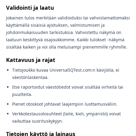
Validointi ja laatu
Jokainen tulos merkitään validoiduksi tai vahvistamattomaksi
käyttämällä sisäisiä ajoituksen, valmistumisen ja
johdonmukaisuuden tarkistuksia. Vahvistettu näkymä on
laatuun keskittyvä osajoukkomme. Kaikki tulokset -näkymä
sisältää kaiken ja voi olla meluisampi pienemmille ryhmille.
Kattavuus ja rajat
Tietojoukko kuvaa UniversalIQTest.com:n kävijöitä, ei
väestönlaskentaa.
Itse raportoidut väestötiedot voivat sisältää virheitä tai
puutteita.
Pienet otoskoot johtavat laajempiin luottamusväliin.
Verkkotestausolosuhteet (laite, kieli, ympäristö) voivat
vaikuttaa suorituskykyyn.
Tietojen käyttö ja lainaus