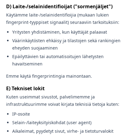
D) Laite-/selainidentifioijat ("sormenjäljet")
Käytämme laite-/selainidentifioijia (mukaan lukien
fingerprint-tyyppiset signaalit) seuraaviin tarkoituksiin:
Yritysten yhdistäminen, kun käyttäjät palaavat
Väärinkäytösten ehkäisy ja tilastojen sekä rankingien
eheyden suojaaminen
Epäilyttävien tai automatisoitujen lähetysten
havaitseminen
Emme käytä fingerprintingia mainontaan.
E) Tekniset lokit
Kuten useimmat sivustot, palvelimemme ja
infrastruktuurimme voivat kirjata teknisiä tietoja kuten:
IP-osoite
Selain-/laiteyksityiskohdat (user agent)
Aikaleimat, pyydetyt sivut, virhe- ja tietoturvalokit