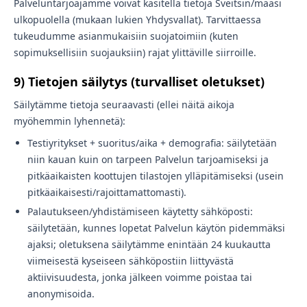
Palveluntarjoajamme voivat käsitellä tietoja Sveitsin/maasi
ulkopuolella (mukaan lukien Yhdysvallat). Tarvittaessa
tukeudumme asianmukaisiin suojatoimiin (kuten
sopimuksellisiin suojauksiin) rajat ylittäville siirroille.
9) Tietojen säilytys (turvalliset oletukset)
Säilytämme tietoja seuraavasti (ellei näitä aikoja
myöhemmin lyhennetä):
Testiyritykset + suoritus/aika + demografia: säilytetään
niin kauan kuin on tarpeen Palvelun tarjoamiseksi ja
pitkäaikaisten koottujen tilastojen ylläpitämiseksi (usein
pitkäaikaisesti/rajoittamattomasti).
Palautukseen/yhdistämiseen käytetty sähköposti:
säilytetään, kunnes lopetat Palvelun käytön pidemmäksi
ajaksi; oletuksena säilytämme enintään 24 kuukautta
viimeisestä kyseiseen sähköpostiin liittyvästä
aktiivisuudesta, jonka jälkeen voimme poistaa tai
anonymisoida.