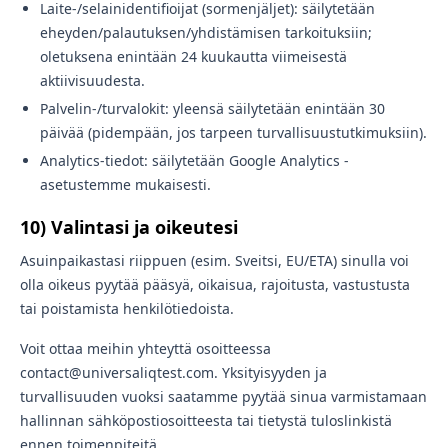
Laite-/selainidentifioijat (sormenjäljet): säilytetään
eheyden/palautuksen/yhdistämisen tarkoituksiin;
oletuksena enintään 24 kuukautta viimeisestä
aktiivisuudesta.
Palvelin-/turvalokit: yleensä säilytetään enintään 30
päivää (pidempään, jos tarpeen turvallisuustutkimuksiin).
Analytics-tiedot: säilytetään Google Analytics -
asetustemme mukaisesti.
10) Valintasi ja oikeutesi
Asuinpaikastasi riippuen (esim. Sveitsi, EU/ETA) sinulla voi
olla oikeus pyytää pääsyä, oikaisua, rajoitusta, vastustusta
tai poistamista henkilötiedoista.
Voit ottaa meihin yhteyttä osoitteessa
contact@universaliqtest.com. Yksityisyyden ja
turvallisuuden vuoksi saatamme pyytää sinua varmistamaan
hallinnan sähköpostiosoitteesta tai tietystä tuloslinkistä
ennen toimenpiteitä.