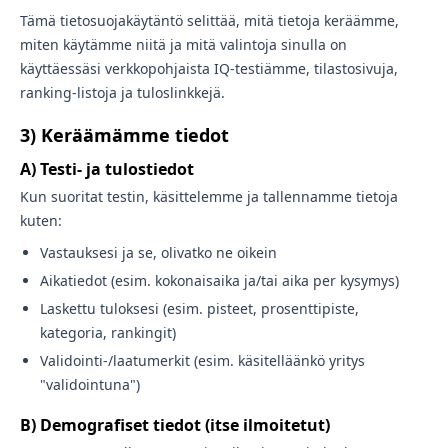
Tämä tietosuojakäytäntö selittää, mitä tietoja keräämme,
miten käytämme niitä ja mitä valintoja sinulla on
käyttäessäsi verkkopohjaista IQ-testiämme, tilastosivuja,
ranking-listoja ja tuloslinkkejä.
3) Keräämämme tiedot
A) Testi- ja tulostiedot
Kun suoritat testin, käsittelemme ja tallennamme tietoja
kuten:
Vastauksesi ja se, olivatko ne oikein
Aikatiedot (esim. kokonaisaika ja/tai aika per kysymys)
Laskettu tuloksesi (esim. pisteet, prosenttipiste,
kategoria, rankingit)
Validointi-/laatumerkit (esim. käsitelläänkö yritys
"validointuna")
B) Demografiset tiedot (itse ilmoitetut)