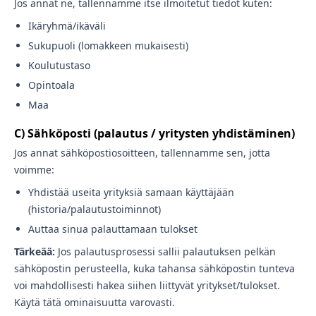
Jos annat ne, tallennamme itse ilmoitetut tiedot kuten:
Ikäryhmä/ikäväli
Sukupuoli (lomakkeen mukaisesti)
Koulutustaso
Opintoala
Maa
C) Sähköposti (palautus / yritysten yhdistäminen)
Jos annat sähköpostiosoitteen, tallennamme sen, jotta
voimme:
Yhdistää useita yrityksiä samaan käyttäjään
(historia/palautustoiminnot)
Auttaa sinua palauttamaan tulokset
Tärkeää:
Jos palautusprosessi sallii palautuksen pelkän
sähköpostin perusteella, kuka tahansa sähköpostin tunteva
voi mahdollisesti hakea siihen liittyvät yritykset/tulokset.
Käytä tätä ominaisuutta varovasti.