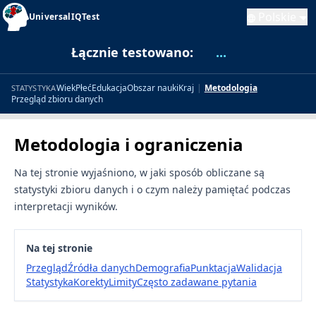
Polskie
UniversalIQTest
Łącznie testowano:
...
Wiek
Płeć
Edukacja
Obszar nauki
Kraj
|
Metodologia
STATYSTYKA
Przegląd zbioru danych
Metodologia i ograniczenia
Na tej stronie wyjaśniono, w jaki sposób obliczane są
statystyki zbioru danych i o czym należy pamiętać podczas
interpretacji wyników.
Na tej stronie
Przegląd
Źródła danych
Demografia
Punktacja
Walidacja
Statystyka
Korekty
Limity
Często zadawane pytania