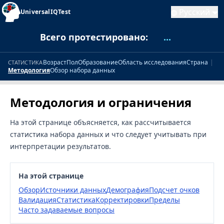
Русский
UniversalIQTest
Всего протестировано:
...
Возраст
Пол
Образование
Область исследования
Страна
|
СТАТИСТИКА
Методология
Обзор набора данных
Методология и ограничения
На этой странице объясняется, как рассчитывается
статистика набора данных и что следует учитывать при
интерпретации результатов.
На этой странице
Обзор
Источники данных
Демография
Подсчет очков
Валидация
Статистика
Корректировки
Пределы
Часто задаваемые вопросы