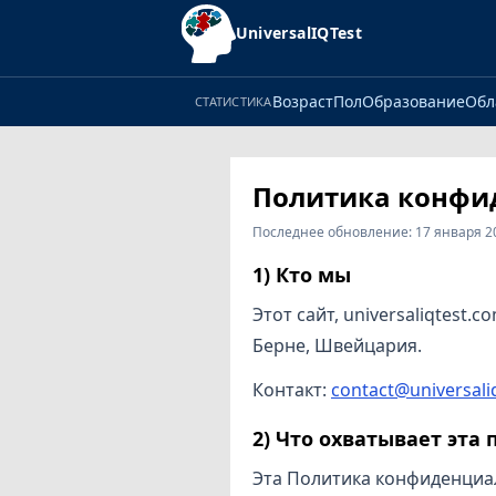
UniversalIQTest
Возраст
Пол
Образование
Обл
СТАТИСТИКА
Политика конфи
Последнее обновление: 17 января 20
1) Кто мы
Этот сайт, universaliqtest.
Берне, Швейцария.
Контакт:
contact@universali
2) Что охватывает эта
Эта Политика конфиденциал