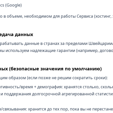
cs (Google)
 в объеме, необходимом для работы Сервиса (хостинг, х
едача данных
рабатывать данные в странах за пределами Швейцарии
мы используем надлежащие гарантии (например, догов
нных (безопасные значения по умолчанию)
им образом (если позже не решим сократить сроки):
ативность/время + демография: хранятся столько, сколь
 и поддержания долгосрочной агрегированной статисти
я/связывания: хранится до тех пор, пока вы не переста