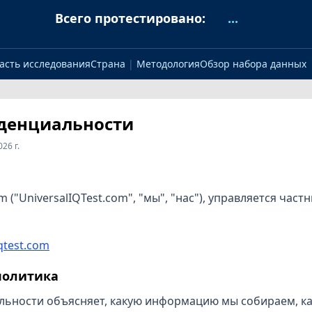
Всего протестировано:
...
асть исследования
Страна
|
Методология
Обзор набора данных
денциальности
26 г.
com ("UniversalIQTest.com", "мы", "нас"), управляется ча
qtest.com
 политика
ьности объясняет, какую информацию мы собираем, как