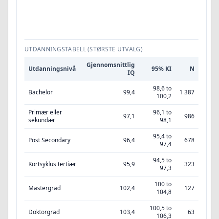
UTDANNINGSTABELL (STØRSTE UTVALG)
Gjennomsnittlig
Utdanningsnivå
95% KI
N
IQ
98,6 to
Bachelor
99,4
1 387
100,2
Primær eller
96,1 to
97,1
986
sekundær
98,1
95,4 to
Post Secondary
96,4
678
97,4
94,5 to
Kortsyklus tertiær
95,9
323
97,3
100 to
Mastergrad
102,4
127
104,8
100,5 to
Doktorgrad
103,4
63
106,3