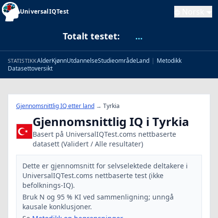
Norsk
UniversalIQTest
Totalt testet:
...
Alder
Kjønn
Utdannelse
Studieområde
Land
|
Metodikk
STATISTIKK
Datasettoversikt
Gjennomsnittlig IQ etter land
→
Tyrkia
Gjennomsnittlig IQ i Tyrkia
Basert på UniversalIQTest.coms nettbaserte
datasett (Validert / Alle resultater)
Dette er gjennomsnitt for selvselektede deltakere i
UniversalIQTest.coms nettbaserte test (ikke
befolknings-IQ).
Bruk N og 95 % KI ved sammenligning; unngå
kausale konklusjoner.