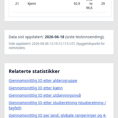
21
Kjemi
92,9
to
29
96,6
Data sist oppdatert:
2026-06-18
(siste testinnsending).
Side oppdatert: 2026-08-06 12:10:12.113 UTC (byggetidspunkt for
nettstedet).
Relaterte statistikker
Gjennomsnittlig IQ etter aldersgruppe
Gjennomsnittlig IQ etter kjønn
Gjennomsnittlig IQ etter utdanningsnivå
Gjennomsnittlig IQ etter studieretning (studieretning /
fagfelt)
Gjennomsnittlig IQ per land: globale rangeringer og 4-