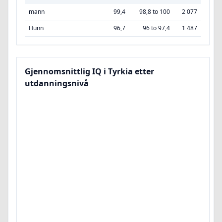
mann
99,4
98,8 to 100
2 077
Hunn
96,7
96 to 97,4
1 487
Gjennomsnittlig IQ i Tyrkia etter
utdanningsnivå