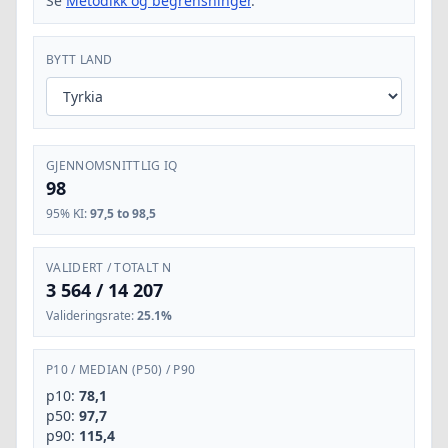
Se
Metodikk og begrensninger
.
BYTT LAND
GJENNOMSNITTLIG IQ
98
95% KI
:
97,5 to 98,5
VALIDERT / TOTALT N
3 564
/
14 207
Valideringsrate
:
25.1%
P10
/
MEDIAN (P50)
/
P90
p10:
78,1
p50:
97,7
p90:
115,4