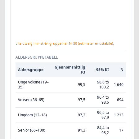
Lite utvalg: minst én gruppe har N<50 (estimater er ustabile).
ALDERSGRUPPETABELL
Gjennomsnittlig
Aldersgruppe
95% KI
N
IQ
Unge voksne (19–
98,8 to
99,5
1 640
35)
100,2
96,4 to
Voksen (36–65)
97,5
694
98,6
96,5 to
Ungdom (12–18)
97,2
1 213
97,9
84,4 to
Senior (66–100)
91,3
17
98,2