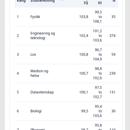
Rang
Studieretning
N
IQ
KI
99,5
1
Fysikk
103,8
to
35
108,1
101,2
Engineering og
2
102,4
to
374
teknologi
103,6
96,7
3
Lov
100,8
to
59
104,9
98,8
Medisin og
4
100,7
to
239
helse
102,6
97,5
5
Datavitenskap
100,1
to
131
102,7
95,4
6
Biologi
99,5
to
30
103,6
95,8
7
Økonomi
98,7
to
119