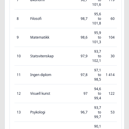
101,6
95,6
8
Filosofi
98,7
to
60
101,8
95,9
9
Matematikk
98,6
to
104
101,3
93,7
10
Statsvitenskap
97,9
to
30
102,1
97,1
11
Ingen diplom
97,8
to
1 414
98,5
94,6
12
Visuell kunst
97
to
122
99,4
93,7
13
Psykologi
96,7
to
53
99,7
90,1