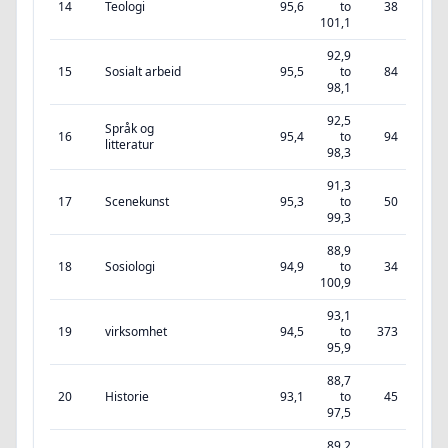
14
Teologi
95,6
to
38
101,1
92,9
15
Sosialt arbeid
95,5
to
84
98,1
92,5
Språk og
16
95,4
to
94
litteratur
98,3
91,3
17
Scenekunst
95,3
to
50
99,3
88,9
18
Sosiologi
94,9
to
34
100,9
93,1
19
virksomhet
94,5
to
373
95,9
88,7
20
Historie
93,1
to
45
97,5
89,2