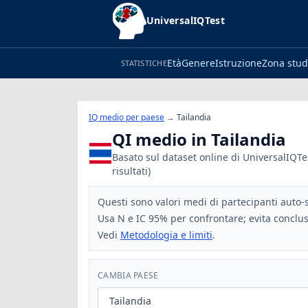
UniversalIQTest
Età
Genere
Istruzione
Zona stud
STATISTICHE
IQ medio per paese
→
Tailandia
QI medio in Tailandia
Basato sul dataset online di UniversalIQTes
risultati)
Questi sono valori medi di partecipanti auto-s
Usa N e IC 95% per confrontare; evita conclus
Vedi
Metodologia e limiti
.
CAMBIA PAESE