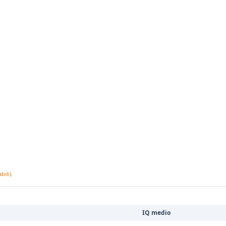
ili).
IQ medio