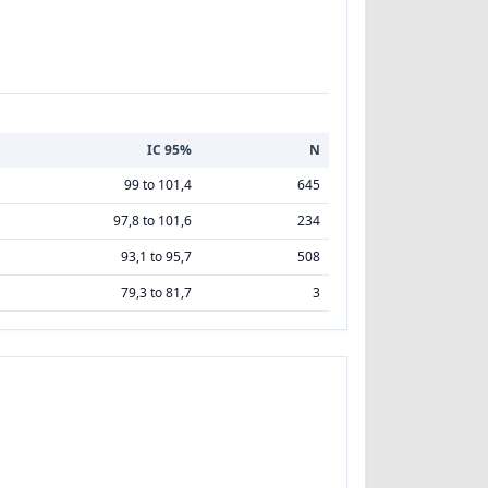
IC 95%
N
99 to 101,4
645
97,8 to 101,6
234
93,1 to 95,7
508
79,3 to 81,7
3