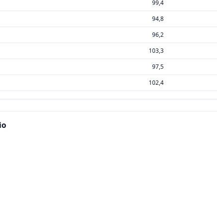
99,4
94,8
96,2
103,3
97,5
102,4
io