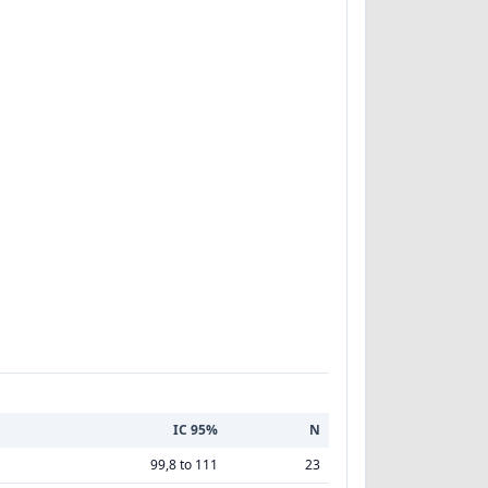
IC 95%
N
99,8 to 111
23