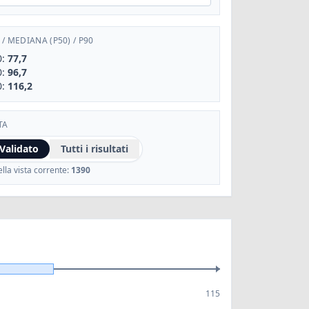
/
MEDIANA (P50)
/
P90
0:
77,7
0:
96,7
0:
116,2
TA
Validato
Tutti i risultati
lla vista corrente:
1390
115