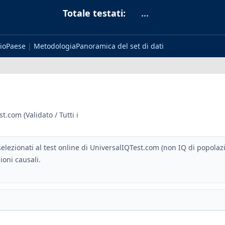
Totale testati:
...
io
Paese
|
Metodologia
Panoramica del set di dati
t.com (Validato / Tutti i
elezionati al test online di UniversalIQTest.com (non IQ di popolaz
ioni causali.