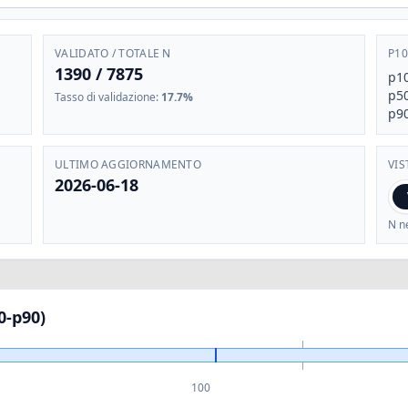
VALIDATO / TOTALE N
P10
1390
/
7875
p1
p5
Tasso di validazione
:
17.7%
p9
ULTIMO AGGIORNAMENTO
VIS
2026-06-18
N ne
0-p90)
100