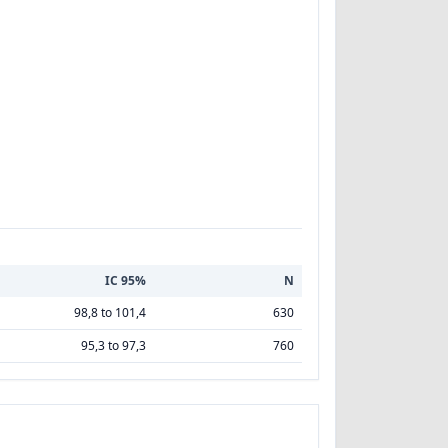
IC 95%
N
98,8 to 101,4
630
95,3 to 97,3
760