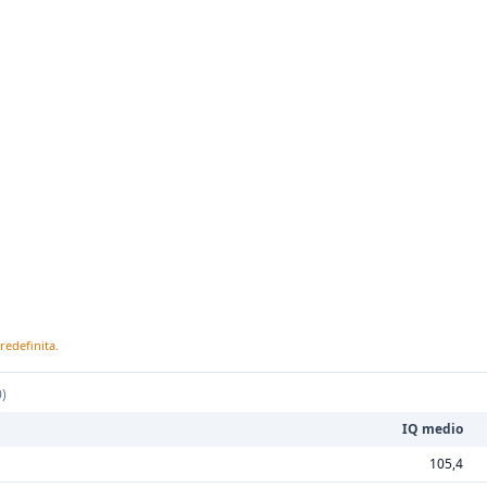
redefinita.
0)
IQ medio
105,4