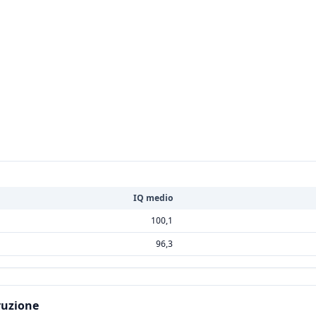
IQ medio
100,1
96,3
truzione