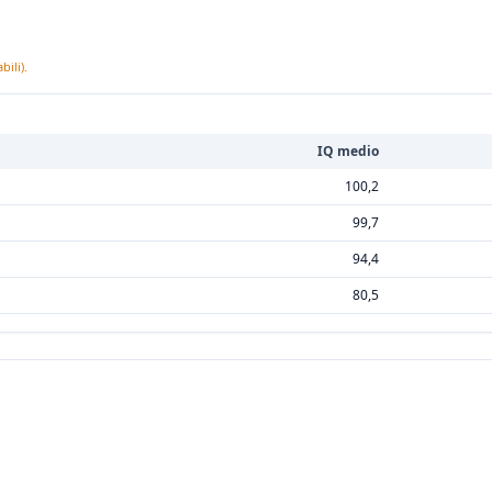
ili).
IQ medio
100,2
99,7
94,4
80,5