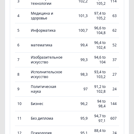
3
102,2
114
технологии
105,2
Медицина и
97,4 to
4
101,3
63
здоровье
105,2
96,6 to
5
Информатика
100,7
62
104,8
96,4 to
6
математика
99,4
52
102,4
Изобразительное
94,6 to
7
99,3
37
искусство
104
Исполнительское
93,4 to
8
98,3
27
искусство
103,2
Политическая
91,2 to
9
97
24
наука
102,8
94 to
10
Бизнес
96,2
144
98,4
94,7 to
11
Без диплома
95,9
607
97,1
88,4 to
12
Психология
95,1
24