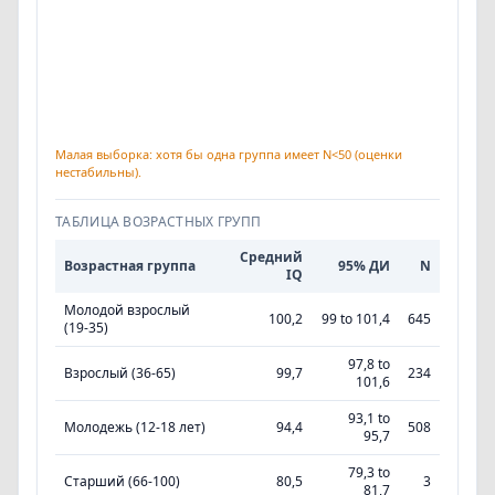
Малая выборка: хотя бы одна группа имеет N<50 (оценки
нестабильны).
ТАБЛИЦА ВОЗРАСТНЫХ ГРУПП
Средний
Возрастная группа
95% ДИ
N
IQ
Молодой взрослый
100,2
99 to 101,4
645
(19-35)
97,8 to
Взрослый (36-65)
99,7
234
101,6
93,1 to
Молодежь (12-18 лет)
94,4
508
95,7
79,3 to
Старший (66-100)
80,5
3
81,7