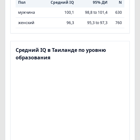
Пол
Средний IQ
95% ДИ
N
мужчина
100,1
98,8 to 101,4
630
женский
96,3
95,3 to 97,3
760
Средний IQ в Таиланде по уровню
образования