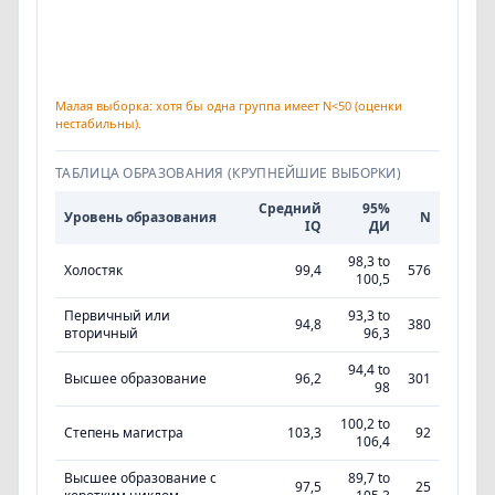
Малая выборка: хотя бы одна группа имеет N<50 (оценки
нестабильны).
ТАБЛИЦА ОБРАЗОВАНИЯ (КРУПНЕЙШИЕ ВЫБОРКИ)
Средний
95%
Уровень образования
N
IQ
ДИ
98,3 to
Холостяк
99,4
576
100,5
Первичный или
93,3 to
94,8
380
вторичный
96,3
94,4 to
Высшее образование
96,2
301
98
100,2 to
Степень магистра
103,3
92
106,4
Высшее образование с
89,7 to
97,5
25