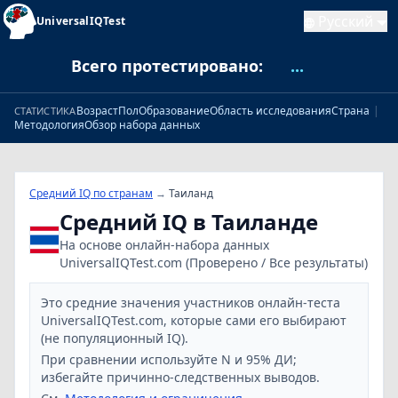
Русский
UniversalIQTest
Всего протестировано:
...
Возраст
Пол
Образование
Область исследования
Страна
|
СТАТИСТИКА
Методология
Обзор набора данных
Средний IQ по странам
→
Таиланд
Средний IQ в Таиланде
На основе онлайн‑набора данных
UniversalIQTest.com (Проверено / Все результаты)
Это средние значения участников онлайн‑теста
UniversalIQTest.com, которые сами его выбирают
(не популяционный IQ).
При сравнении используйте N и 95% ДИ;
избегайте причинно‑следственных выводов.