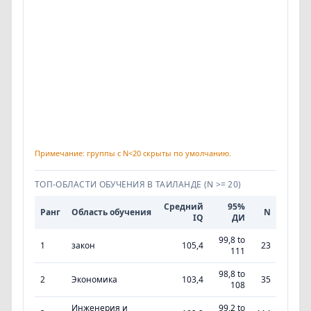
Примечание: группы с N<20 скрыты по умолчанию.
ТОП‑ОБЛАСТИ ОБУЧЕНИЯ В ТАИЛАНДЕ
(N >= 20)
Средний
95%
Ранг
Область обучения
N
IQ
ДИ
99,8 to
1
закон
105,4
23
111
98,8 to
2
Экономика
103,4
35
108
Инженерия и
99,2 to