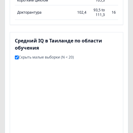
коротким циклом
105,3
93,5 to
Докторантура
102,4
16
111,3
Средний IQ в Таиланде по области
обучения
Скрыть малые выборки (N < 20)