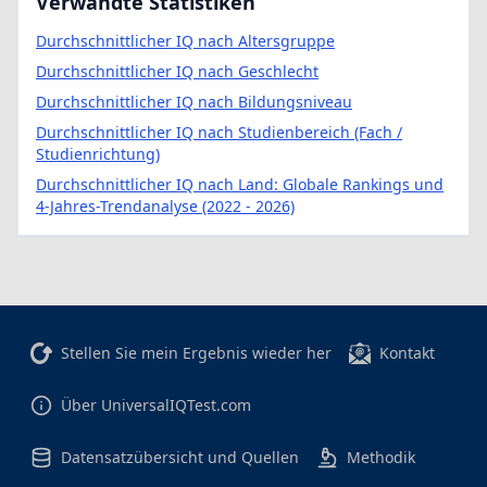
Verwandte Statistiken
Durchschnittlicher IQ nach Altersgruppe
Durchschnittlicher IQ nach Geschlecht
Durchschnittlicher IQ nach Bildungsniveau
Durchschnittlicher IQ nach Studienbereich (Fach /
Studienrichtung)
Durchschnittlicher IQ nach Land: Globale Rankings und
4-Jahres-Trendanalyse (2022 - 2026)
Stellen Sie mein Ergebnis wieder her
Kontakt
Über UniversalIQTest.com
Datensatzübersicht und Quellen
Methodik