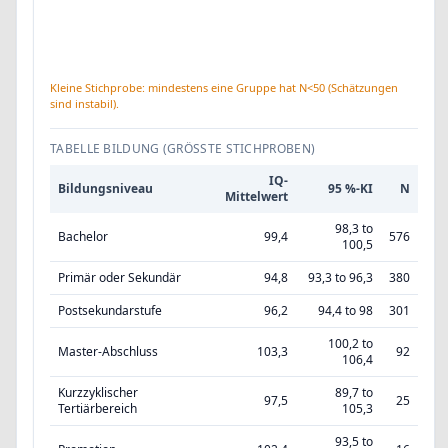
Kleine Stichprobe: mindestens eine Gruppe hat N<50 (Schätzungen
sind instabil).
TABELLE BILDUNG (GRÖSSTE STICHPROBEN)
IQ-
Bildungsniveau
95 %-KI
N
Mittelwert
98,3 to
Bachelor
99,4
576
100,5
Primär oder Sekundär
94,8
93,3 to 96,3
380
Postsekundarstufe
96,2
94,4 to 98
301
100,2 to
Master-Abschluss
103,3
92
106,4
Kurzzyklischer
89,7 to
97,5
25
Tertiärbereich
105,3
93,5 to