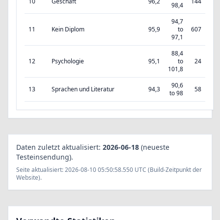
10
Geschäft
96,2
144
98,4
94,7
11
Kein Diplom
95,9
to
607
97,1
88,4
12
Psychologie
95,1
to
24
101,8
90,6
13
Sprachen und Literatur
94,3
58
to 98
Daten zuletzt aktualisiert:
2026-06-18
(neueste
Testeinsendung).
Seite aktualisiert: 2026-08-10 05:50:58.550 UTC (Build-Zeitpunkt der
Website).