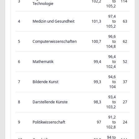
3
102,2
to
114
Technologie
105,2
97,4
4
Medizin und Gesundheit
101,3
to
63
105,2
96,6
5
Computerwissenschaften
100,7
to
62
104,8
96,4
6
Mathematik
99,4
to
52
102,4
94,6
7
Bildende Kunst
99,3
to
37
104
93,4
8
Darstellende Künste
98,3
to
27
103,2
91,2
9
Politikwissenschaft
97
to
24
102,8
94 to