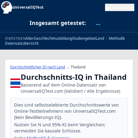
Deutsch
UniversalIQTest
Insgesamt getestet:
...
Alter
Geschlecht
Ausbildung
Studiengebiet
Land
|
Methodik
STATISTIKEN
Datensatzübersicht
Durchschnittlicher IQ nach Land
→
Thailand
Durchschnitts-IQ in Thailand
Basierend auf dem Online-Datensatz von
UniversalIQTest.com (Validiert / Alle Ergebnisse)
Dies sind selbstselektierte Durchschnittswerte von
Online-Testteilnehmern von UniversalIQTest.com
(kein Bevölkerungs-IQ).
Nutzen Sie N und 95%-KI beim Vergleichen;
vermeiden Sie kausale Schlüsse.