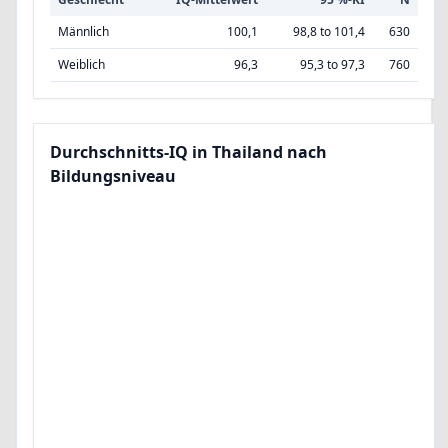
Männlich
100,1
98,8 to 101,4
630
Weiblich
96,3
95,3 to 97,3
760
Durchschnitts-IQ in Thailand nach
Bildungsniveau