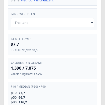
Siehe
Methodik & Grenzen
.
LAND WECHSELN
IQ-MITTELWERT
97,7
95 %-KI
:
96,9 to 98,5
VALIDIERT / N GESAMT
1.390
/
7.875
Validierungsrate
:
17.7%
P10
/
MEDIAN (P50)
/
P90
p10:
77,7
p50:
96,7
p90:
116,2