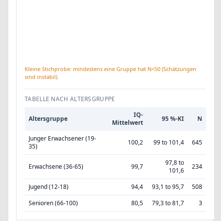
Kleine Stichprobe: mindestens eine Gruppe hat N<50 (Schätzungen
sind instabil).
TABELLE NACH ALTERSGRUPPE
IQ-
Altersgruppe
95 %-KI
N
Mittelwert
Junger Erwachsener (19-
100,2
99 to 101,4
645
35)
97,8 to
Erwachsene (36-65)
99,7
234
101,6
Jugend (12-18)
94,4
93,1 to 95,7
508
Senioren (66-100)
80,5
79,3 to 81,7
3