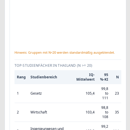
Hinweis: Gruppen mit N<20 werden standardmäßig ausgeblendet.
TOP-STUDIENFÄCHER IN THAILAND
(N >= 20)
IQ-
95
Rang
Studienbereich
N
Mittelwert
%-KI
99,8
1
Gesetz
105,4
to
23
111
98,8
2
Wirtschaft
103,4
to
35
108
99,2
Ingenieurwesen und