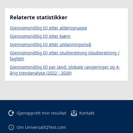
Relaterte statistikker
Gjennomsnittlig IQ etter aldersgruppe
Gjennomsnittlig IQ etter kjønn
Gjennomsnittlig IQ etter utdanningsnivå
Gjennomsnittlig IQ etter studieretning (studieretning /
fagfelt)
Gjennomsnittlig IQ per land: globale rangeringer og 4-
årig trendanalyse (2022 - 2026)
Gjenopprett min resultat
Kontakt
Om UniversalIQTest.com