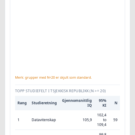
Merk: grupper med N<20 er skjult som standard.
TOPP STUDIEFELT I TSJEKKISK REPUBLIKK
(N >= 20)
Gjennomsnittlig
95%
Rang
Studieretning
N
IQ
KI
102,4
1
Datavitenskap
105,9
to
59
109,4
99,8