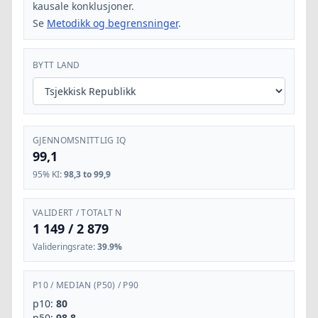
kausale konklusjoner.
Se
Metodikk og begrensninger
.
BYTT LAND
GJENNOMSNITTLIG IQ
99,1
95% KI
:
98,3 to 99,9
VALIDERT / TOTALT N
1 149
/
2 879
Valideringsrate
:
39.9%
P10
/
MEDIAN (P50)
/
P90
p10:
80
p50:
98,8