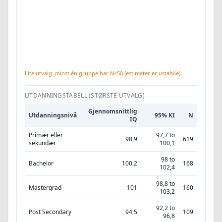
Lite utvalg: minst én gruppe har N<50 (estimater er ustabile).
UTDANNINGSTABELL (STØRSTE UTVALG)
Gjennomsnittlig
Utdanningsnivå
95% KI
N
IQ
Primær eller
97,7 to
98,9
619
sekundær
100,1
98 to
Bachelor
100,2
168
102,4
98,8 to
Mastergrad
101
160
103,2
92,2 to
Post Secondary
94,5
109
96,8