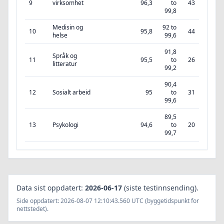
9
virksomhet
96,3
to
43
99,8
Medisin og
92 to
10
95,8
44
helse
99,6
91,8
Språk og
11
95,5
to
26
litteratur
99,2
90,4
12
Sosialt arbeid
95
to
31
99,6
89,5
13
Psykologi
94,6
to
20
99,7
Data sist oppdatert:
2026-06-17
(siste testinnsending).
Side oppdatert: 2026-08-07 12:10:43.560 UTC (byggetidspunkt for
nettstedet).