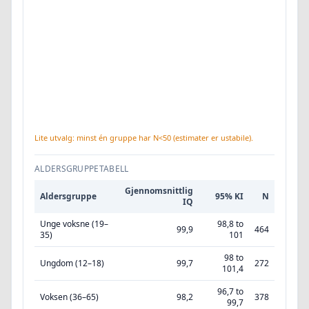
Lite utvalg: minst én gruppe har N<50 (estimater er ustabile).
ALDERSGRUPPETABELL
Gjennomsnittlig
Aldersgruppe
95% KI
N
IQ
Unge voksne (19–
98,8 to
99,9
464
35)
101
98 to
Ungdom (12–18)
99,7
272
101,4
96,7 to
Voksen (36–65)
98,2
378
99,7