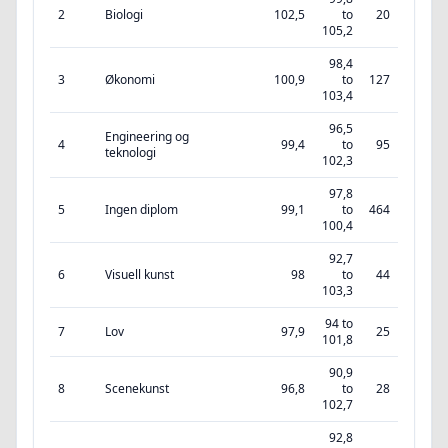
2
Biologi
102,5
to
20
105,2
98,4
3
Økonomi
100,9
to
127
103,4
96,5
Engineering og
4
99,4
to
95
teknologi
102,3
97,8
5
Ingen diplom
99,1
to
464
100,4
92,7
6
Visuell kunst
98
to
44
103,3
94 to
7
Lov
97,9
25
101,8
90,9
8
Scenekunst
96,8
to
28
102,7
92,8