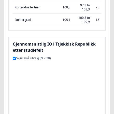
97,3 to
Kortsyklus tertiær
100,3
75
103,3
100,3 to
Doktorgrad
105,1
18
109,9
Gjennomsnittlig IQ i Tsjekkisk Republikk
etter studiefelt
Skjul små utvalg (N < 20)