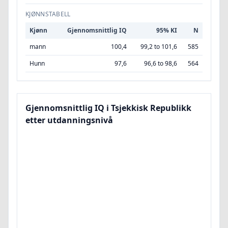
KJØNNSTABELL
Kjønn
Gjennomsnittlig IQ
95% KI
N
mann
100,4
99,2 to 101,6
585
Hunn
97,6
96,6 to 98,6
564
Gjennomsnittlig IQ i Tsjekkisk Republikk
etter utdanningsnivå