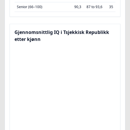
Senior (66–100)
90,3
87 to 93,6
35
Gjennomsnittlig IQ i Tsjekkisk Republikk
etter kjønn