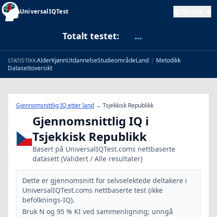
Norsk
UniversalIQTest
Totalt testet:
...
Alder
Kjønn
Utdannelse
Studieområde
Land
|
Metodikk
STATISTIKK
Datasettoversikt
Gjennomsnittlig IQ etter land
→
Tsjekkisk Republikk
Gjennomsnittlig IQ i
Tsjekkisk Republikk
Basert på UniversalIQTest.coms nettbaserte
datasett (Validert / Alle resultater)
Dette er gjennomsnitt for selvselektede deltakere i
UniversalIQTest.coms nettbaserte test (ikke
befolknings-IQ).
Bruk N og 95 % KI ved sammenligning; unngå