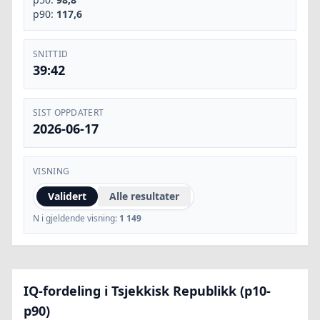
p90:
117,6
SNITTID
39:42
SIST OPPDATERT
2026-06-17
VISNING
Validert
Alle resultater
N i gjeldende visning:
1 149
IQ-fordeling i Tsjekkisk Republikk (p10-
p90)