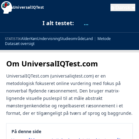
Dansk
UniversalIQTest
I alt testet:
...
Alder
Køn
Undervisning
Studieområde
Land
|
Metode
STATISTIK
Datasæt oversigt
Om UniversalIQTest.com
UniversalIQTest.com (universaliqtest.com) er en
metodologisk fokuseret online vurdering med fokus på
nonverbal flydende ræsonnement. Den bruger matrix-
lignende visuelle puslespil til at måle abstrakt
mønstergenkendelse og regelbaseret ræsonnement i et
format, der er tilgængeligt på tværs af sprog og baggrunde.
På denne side