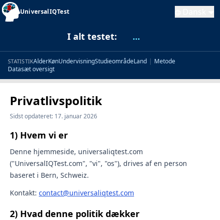
Dansk
UniversalIQTest
I alt testet:
...
Alder
Køn
Undervisning
Studieområde
Land
|
Metode
STATISTIK
Datasæt oversigt
Privatlivspolitik
Sidst opdateret: 17. januar 2026
1) Hvem vi er
Denne hjemmeside, universaliqtest.com
("UniversalIQTest.com", "vi", "os"), drives af en person
baseret i Bern, Schweiz.
Kontakt:
contact@universaliqtest.com
2) Hvad denne politik dækker