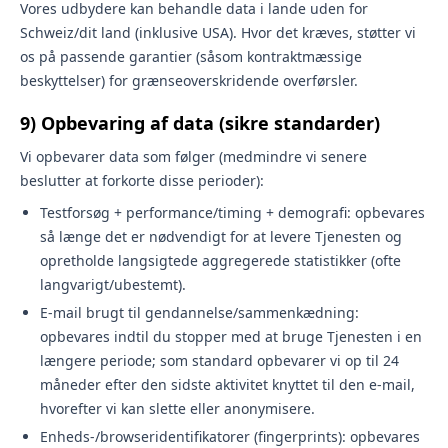
Vores udbydere kan behandle data i lande uden for
Schweiz/dit land (inklusive USA). Hvor det kræves, støtter vi
os på passende garantier (såsom kontraktmæssige
beskyttelser) for grænseoverskridende overførsler.
9) Opbevaring af data (sikre standarder)
Vi opbevarer data som følger (medmindre vi senere
beslutter at forkorte disse perioder):
Testforsøg + performance/timing + demografi: opbevares
så længe det er nødvendigt for at levere Tjenesten og
opretholde langsigtede aggregerede statistikker (ofte
langvarigt/ubestemt).
E-mail brugt til gendannelse/sammenkædning:
opbevares indtil du stopper med at bruge Tjenesten i en
længere periode; som standard opbevarer vi op til 24
måneder efter den sidste aktivitet knyttet til den e-mail,
hvorefter vi kan slette eller anonymisere.
Enheds-/browseridentifikatorer (fingerprints): opbevares