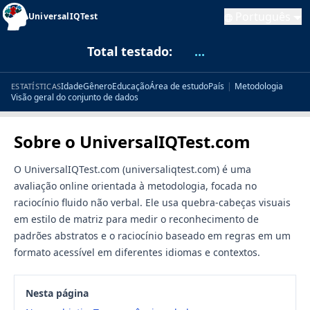
Português
UniversalIQTest
Total testado:
...
Idade
Gênero
Educação
Área de estudo
País
|
Metodologia
ESTATÍSTICAS
Visão geral do conjunto de dados
Sobre o UniversalIQTest.com
O UniversalIQTest.com (universaliqtest.com) é uma
avaliação online orientada à metodologia, focada no
raciocínio fluido não verbal. Ele usa quebra-cabeças visuais
em estilo de matriz para medir o reconhecimento de
padrões abstratos e o raciocínio baseado em regras em um
formato acessível em diferentes idiomas e contextos.
Nesta página