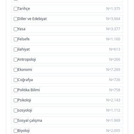
Tarihçe
N=1.375
Diller ve Edebiyat
N=3.964
Yasa
N=3.377
Felsefe
N=1.160
ilahiyat
N=613
Antropoloji
N=266
Ekonomi
N=7.269
Coğrafya
N=726
Politika Bilimi
N=758
Psikoloji
N=2.143
sosyoloji
N=1.112
Sosyal çalışma
N=1.969
Biyoloji
N=2.005