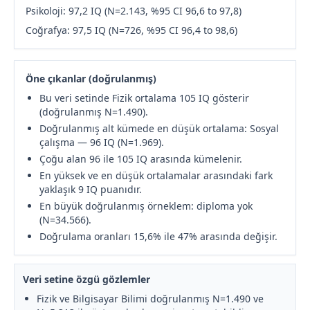
Psikoloji: 97,2 IQ (N=2.143, %95 CI 96,6 to 97,8)
Coğrafya: 97,5 IQ (N=726, %95 CI 96,4 to 98,6)
Öne çıkanlar (doğrulanmış)
Bu veri setinde Fizik ortalama 105 IQ gösterir
(doğrulanmış N=1.490).
Doğrulanmış alt kümede en düşük ortalama: Sosyal
çalışma — 96 IQ (N=1.969).
Çoğu alan 96 ile 105 IQ arasında kümelenir.
En yüksek ve en düşük ortalamalar arasındaki fark
yaklaşık 9 IQ puanıdır.
En büyük doğrulanmış örneklem: diploma yok
(N=34.566).
Doğrulama oranları 15,6% ile 47% arasında değişir.
Veri setine özgü gözlemler
Fizik ve Bilgisayar Bilimi doğrulanmış N=1.490 ve