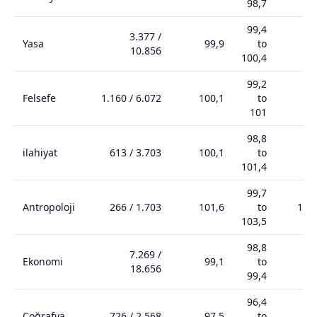
98,7
99,4
3.377
/
Yasa
99,9
to
99
10.856
100,4
99,2
Felsefe
1.160
/
6.072
100,1
to
99
101
98,8
ilahiyat
613
/
3.703
100,1
to
10
101,4
99,7
Antropoloji
266
/
1.703
101,6
to
102
103,5
98,8
7.269
/
Ekonomi
99,1
to
98
18.656
99,4
96,4
Coğrafya
726
/
2.568
97,5
to
96