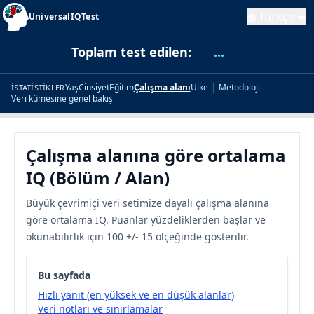
Türkçe
UniversalIQTest
Toplam test edilen:
...
Yaş
Cinsiyet
Eğitim
Çalışma alanı
Ülke
|
Metodoloji
İSTATISTIKLER
Veri kümesine genel bakış
Çalışma alanına göre ortalama
IQ (Bölüm / Alan)
Büyük çevrimiçi veri setimize dayalı çalışma alanına
göre ortalama IQ. Puanlar yüzdeliklerden başlar ve
okunabilirlik için 100 +/- 15 ölçeğinde gösterilir.
Bu sayfada
Hızlı yanıt (en yüksek ve en düşük alanlar)
Veri notları ve sınırlamalar