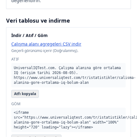
değerlendirin.
Veri tablosu ve indirme
İndir / Atıf / Göm
Çalışma alanı agregeleri CSV indir
Geçerli görünümü içerir (Doğrulanmış).
ATIF
UniversalIQTest.com. Çalışma alanına göre ortalama 
IQ (erişim tarihi 2026-08-05). 
https://www.universaliqtest.com/tr/istatistikler/calisma-
alanina-gore-ortalama-iq-bolum-alan
Atfı kopyala
GÖM
<iframe 
src="https://www.universaliqtest.com/tr/istatistikler/cal
alanina-gore-ortalama-iq-bolum-alan" width="100%" 
height="720" loading="lazy"></iframe>