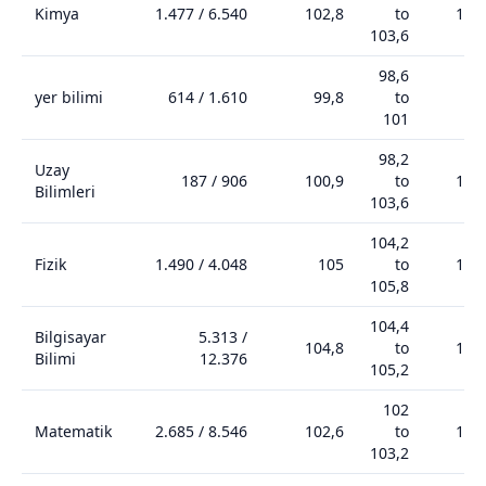
Kimya
1.477
/
6.540
102,8
to
103
103,6
98,6
yer bilimi
614
/
1.610
99,8
to
99
101
98,2
Uzay
187
/
906
100,9
to
102
Bilimleri
103,6
104,2
Fizik
1.490
/
4.048
105
to
107
105,8
104,4
Bilgisayar
5.313
/
104,8
to
106
Bilimi
12.376
105,2
102
Matematik
2.685
/
8.546
102,6
to
103
103,2