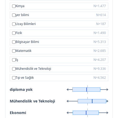
Kimya
N=1.477
yer bilimi
N=614
Uzay Bilimleri
N=187
Fizik
N=1.490
Bilgisayar Bilimi
N=5.313
Matematik
N=2.685
İş
N=4.207
Mühendislik ve Teknoloji
N=9.336
Tıp ve Sağlık
N=4.562
diploma yok
Mühendislik ve Teknoloji
Ekonomi