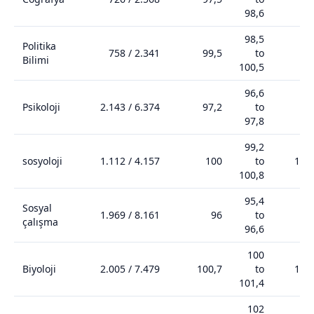
98,6
98,5
Politika
758
/
2.341
99,5
to
99
Bilimi
100,5
96,6
Psikoloji
2.143
/
6.374
97,2
to
96
97,8
99,2
sosyoloji
1.112
/
4.157
100
to
100
100,8
95,4
Sosyal
1.969
/
8.161
96
to
94
çalışma
96,6
100
Biyoloji
2.005
/
7.479
100,7
to
101
101,4
102