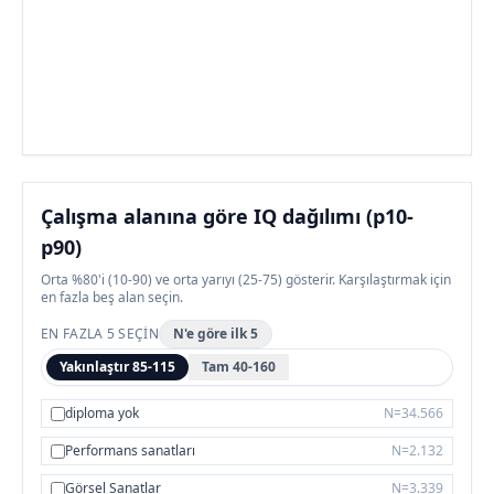
Çalışma alanına göre IQ dağılımı (p10-
p90)
Orta %80'i (10-90) ve orta yarıyı (25-75) gösterir. Karşılaştırmak için
en fazla beş alan seçin.
EN FAZLA 5 SEÇIN
N'e göre ilk 5
Yakınlaştır 85-115
Tam 40-160
diploma yok
N=34.566
Performans sanatları
N=2.132
Görsel Sanatlar
N=3.339