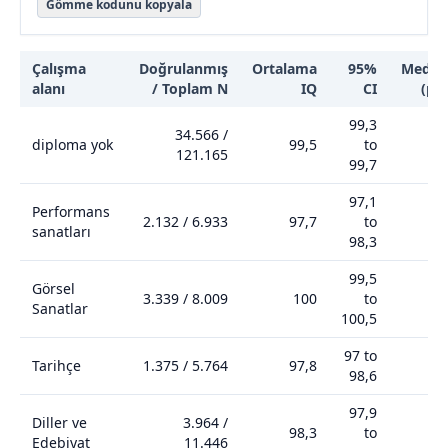
Gömme kodunu kopyala
Çalışma
Doğrulanmış
Ortalama
95%
Medya
alanı
/ Toplam N
IQ
CI
(p5
Çalışma alanına göre ortalama IQ
99,3
34.566
/
diploma yok
99,5
to
99
121.165
99,7
97,1
Performans
2.132
/
6.933
97,7
to
96
sanatları
98,3
99,5
Görsel
3.339
/
8.009
100
to
99
Sanatlar
100,5
97 to
Tarihçe
1.375
/
5.764
97,8
96
98,6
97,9
Diller ve
3.964
/
98,3
to
97
Edebiyat
11.446