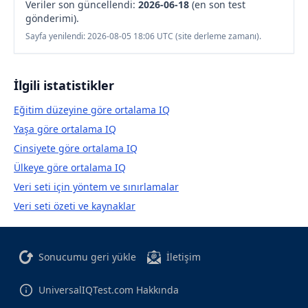
Veriler son güncellendi:
2026-06-18
(en son test
gönderimi).
Sayfa yenilendi: 2026-08-05 18:06 UTC (site derleme zamanı).
İlgili istatistikler
Eğitim düzeyine göre ortalama IQ
Yaşa göre ortalama IQ
Cinsiyete göre ortalama IQ
Ülkeye göre ortalama IQ
Veri seti için yöntem ve sınırlamalar
Veri seti özeti ve kaynaklar
Sonucumu geri yükle
İletişim
UniversalIQTest.com Hakkında