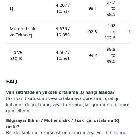
97,7
4.207
/
İş
98,1
to
97
10.532
98,5
102
Mühendislik
9.336
/
102,3
to
103
ve Teknoloji
19.850
102,6
98,8
Tıp ve
4.562
/
99,2
to
98
Sağlık
10.591
99,6
FAQ
Veri setinizde en yüksek ortalama IQ hangi alanda?
Hızlı yanıt kutusunu veya ortalamaya göre sıralı grafiği
kullanın; doğrulanmış veya tüm sonuçlar görünümüne göre
güncellenir.
Bilgisayar Bilimi / Mühendislik / Fizik için ortalama IQ
nedir?
Belirli alanlar için karşılaştırma aracını veya veri tablosunu