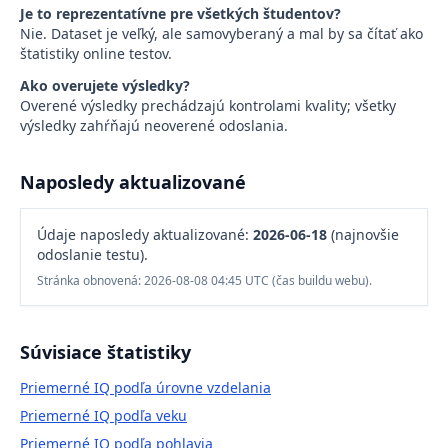
Je to reprezentatívne pre všetkých študentov?
Nie. Dataset je veľký, ale samovyberaný a mal by sa čítať ako
štatistiky online testov.
Ako overujete výsledky?
Overené výsledky prechádzajú kontrolami kvality; všetky
výsledky zahŕňajú neoverené odoslania.
Naposledy aktualizované
Údaje naposledy aktualizované:
2026-06-18
(najnovšie
odoslanie testu).
Stránka obnovená: 2026-08-08 04:45 UTC (čas buildu webu).
Súvisiace štatistiky
Priemerné IQ podľa úrovne vzdelania
Priemerné IQ podľa veku
Priemerné IQ podľa pohlavia