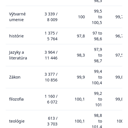
98,3
99,5
Výtvarné
3 339
/
100
to
99,7
umenie
8 009
100,5
1 375
/
97 to
histórie
97,8
96,7
5 764
98,6
97,9
Jazyky a
3 964
/
98,3
to
97,5
literatúra
11 446
98,7
99,4
3 377
/
Zákon
99,9
to
99,8
10 856
100,4
99,2
1 160
/
filozofia
100,1
to
99,8
6 072
101
98,8
613
/
teológie
100,1
to
100
3 703
101,4