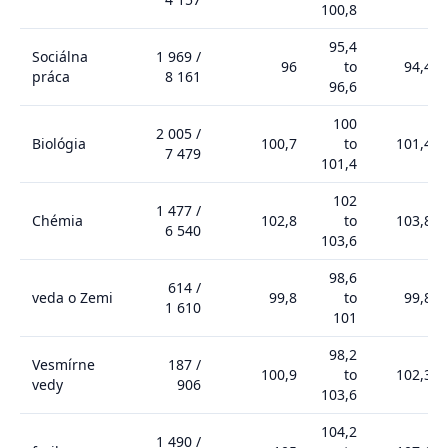
100,8
95,4
Sociálna
1 969
/
96
to
94,4
práca
8 161
96,6
100
2 005
/
Biológia
100,7
to
101,4
7 479
101,4
102
1 477
/
Chémia
102,8
to
103,8
6 540
103,6
98,6
614
/
veda o Zemi
99,8
to
99,8
1 610
101
98,2
Vesmírne
187
/
100,9
to
102,3
vedy
906
103,6
104,2
1 490
/