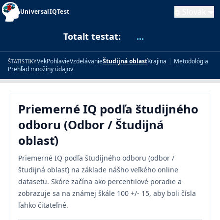
Slovák
UniversalIQTest
Totalt testat:
...
Vek
Pohlavie
Vzdelávanie
Študijná oblasť
Krajina
|
Metodológia
ŠTATISTIKY
Prehľad množiny údajov
Priemerné IQ podľa študijného
odboru (Odbor / Študijná
oblasť)
Priemerné IQ podľa študijného odboru (odbor /
študijná oblasť) na základe nášho veľkého online
datasetu. Skóre začína ako percentilové poradie a
zobrazuje sa na známej škále 100 +/- 15, aby boli čísla
ľahko čitateľné.