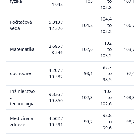
fyzika
105
to
107,1
4 048
105,8
104,4
Počítačová
5 313
/
104,8
to
106,7
veda
12 376
105,2
102
2 685
/
Matematika
102,6
to
103,7
8 546
103,2
97,7
4 207
/
obchodné
98,1
to
97,4
10 532
98,5
Inžinierstvo
102
9 336
/
a
102,3
to
103,3
19 850
technológia
102,6
98,8
Medicína a
4 562
/
99,2
to
98,7
zdravie
10 591
99,6