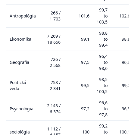
99,7
266
/
Antropológia
101,6
to
102,6
1 703
103,5
98,8
7 269
/
Ekonomika
99,1
to
98,8
18 656
99,4
96,4
726
/
Geografia
97,5
to
96,3
2 568
98,6
98,5
Politická
758
/
99,5
to
99,7
veda
2 341
100,5
96,6
2 143
/
Psychológia
97,2
to
96,3
6 374
97,8
99,2
1 112
/
sociológia
100
to
100,1
4 157