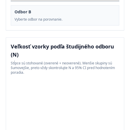
Odbor B
Vyberte odbor na porovnanie.
Veľkosť vzorky podľa študijného odboru
(N)
Stĺpce sú stohované (overené + neoverené). Menšie skupiny sú
šumovejšie, preto vždy skontrolujte N a 95% CI pred hodnotením
poradia.