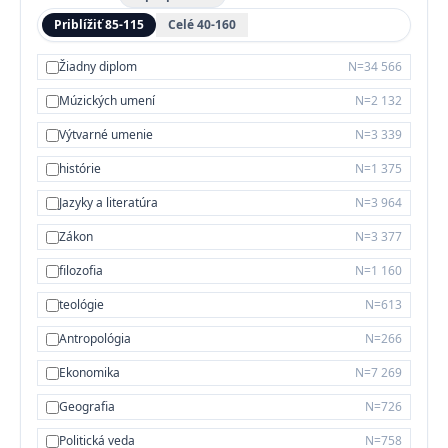
Priblížiť 85-115
Celé 40-160
Žiadny diplom
N=34 566
Múzických umení
N=2 132
Výtvarné umenie
N=3 339
histórie
N=1 375
Jazyky a literatúra
N=3 964
Zákon
N=3 377
filozofia
N=1 160
teológie
N=613
Antropológia
N=266
Ekonomika
N=7 269
Geografia
N=726
Politická veda
N=758