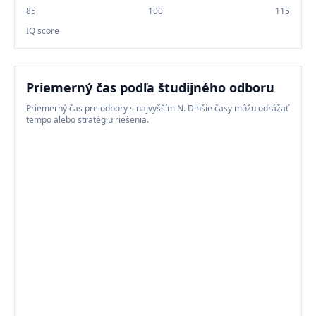
85
100
115
IQ score
Priemerný čas podľa študijného odboru
Priemerný čas pre odbory s najvyšším N. Dlhšie časy môžu odrážať
tempo alebo stratégiu riešenia.