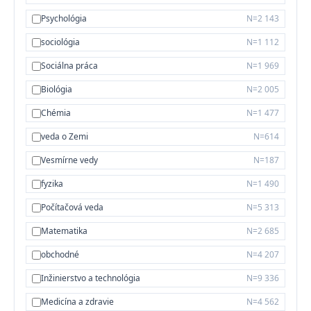
Psychológia
N=2 143
sociológia
N=1 112
Sociálna práca
N=1 969
Biológia
N=2 005
Chémia
N=1 477
veda o Zemi
N=614
Vesmírne vedy
N=187
fyzika
N=1 490
Počítačová veda
N=5 313
Matematika
N=2 685
obchodné
N=4 207
Inžinierstvo a technológia
N=9 336
Medicína a zdravie
N=4 562