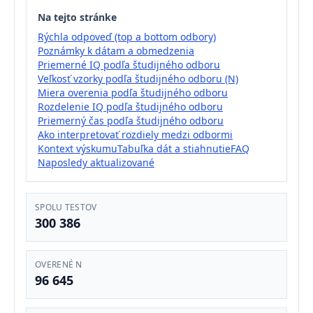
Na tejto stránke
Rýchla odpoveď (top a bottom odbory)
Poznámky k dátam a obmedzenia
Priemerné IQ podľa študijného odboru
Veľkosť vzorky podľa študijného odboru (N)
Miera overenia podľa študijného odboru
Rozdelenie IQ podľa študijného odboru
Priemerný čas podľa študijného odboru
Ako interpretovať rozdiely medzi odbormi
Kontext výskumu
Tabuľka dát a stiahnutie
FAQ
Naposledy aktualizované
SPOLU TESTOV
300 386
OVERENÉ N
96 645