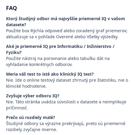
FAQ
Ktorý študijný odbor má najvyššie priemerné IQ v vašom
datasete?
Použite box Rýchla odpoveď alebo zoradený graf priemerov;
aktualizuje sa v pohľade Overené alebo Všetky výsledky.
Aké je priemerné IQ pre Informatiku / Inžinierstvo /
Fyziku?
Použite nástroj na porovnanie alebo tabuľku dát na
vyhľadanie konkrétnych odborov.
Meria váš test to isté ako klinický IQ test?
Nie. Ide o online testový dataset zhrnutý pre štatistiku, nie o
klinické hodnotenie.
Zvyšuje výber odboru IQ?
Nie. Táto stránka uvádza súvislosti v datasete a neimplikuje
príčinnosť.
Prečo sú rozdiely malé?
Študijné odbory sa výrazne prekrývajú, preto sú priemerné
rozdiely zvyčajne mierne.