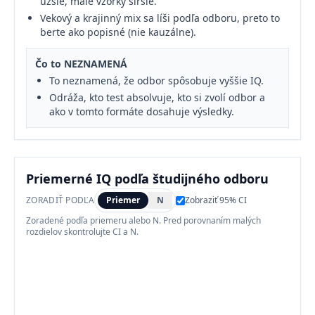
užšie, malé vzorky širšie.
Vekový a krajinný mix sa líši podľa odboru, preto to
berte ako popisné (nie kauzálne).
Čo to NEZNAMENÁ
To neznamená, že odbor spôsobuje vyššie IQ.
Odráža, kto test absolvuje, kto si zvolí odbor a
ako v tomto formáte dosahuje výsledky.
Priemerné IQ podľa študijného odboru
ZORADIŤ PODĽA
Priemer
N
Zobraziť 95% CI
Zoradené podľa priemeru alebo N. Pred porovnaním malých
rozdielov skontrolujte CI a N.