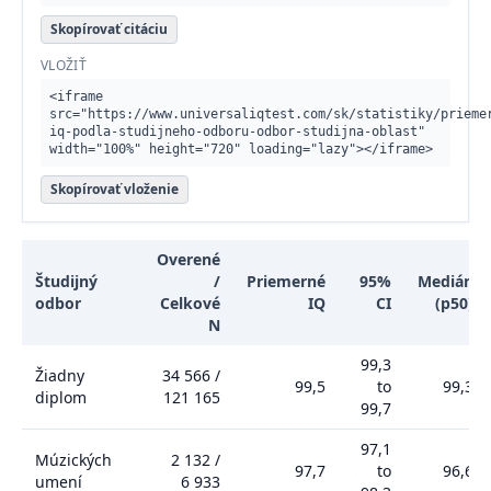
Skopírovať citáciu
VLOŽIŤ
<iframe 
src="https://www.universaliqtest.com/sk/statistiky/prieme
iq-podla-studijneho-odboru-odbor-studijna-oblast" 
width="100%" height="720" loading="lazy"></iframe>
Skopírovať vloženie
Overené
Študijný
/
Priemerné
95%
Medián
odbor
Celkové
IQ
CI
(p50)
N
Priemerné IQ podľa študijného odboru
99,3
Žiadny
34 566
/
99,5
to
99,3
diplom
121 165
99,7
97,1
Múzických
2 132
/
97,7
to
96,6
umení
6 933