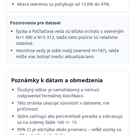
Miera overenia sa pohybuje od 15,6% do 47%.
Pozorovania pre dataset
fyzika a Počítačová veda sú blízko vrcholu s overeným
N=1 490 a N=5 313, takže tieto pozície sú relatívne
stabilné.
Vesmírne vedy je stále malý (overené N=187), takže
môže viac kolísať medzi aktualizáciami.
Poznámky k dátam a obmedzenia
Študijný odbor je samohlásený a nemusí
zodpovedať formálnej klasifikácii.
Táto stránka ukazuje súvislosti v datasete, nie
príčinnosť.
Skóre začínajú ako percentilové poradie a zobrazujú
sa na známej škále 100 +/- 15.
95% CI je odchýlka okolo priemeru – veľké vzorky sú