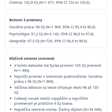
Chémia: 102,8 IQ (N=1 477, 95% CI 102 to 103,6)
Bottom 3 priemery
Sociálna práca: 96 IQ (N=1 969, 95% CI 95,4 to 96,6)
Psychológia: 97,2 IQ (N=2 143, 95% CI 96,6 to 97,8)
Geografia: 97,5 IQ (N=726, 95% CI 96,4 to 98,6)
Kľúčové zistenia (overené)
V tomto datasete má fyzika priemer 105 IQ (overené
N=1 490).
Najnižší priemer v overenom podmnožstve: Sociálna
práca s 96 IQ (N=1 969).
Väčšina odborov sa tesne zhlukuje okolo 96 až 105
IQ.
Celkový rozsah medzi najvyšším a najnižším
priemerom je približne 9 IQ bodov.
Najväčšia overená vzorka: Žiadny diplom (N=34 566).