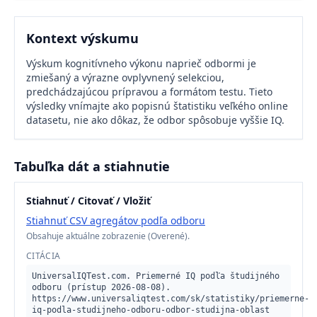
Kontext výskumu
Výskum kognitívneho výkonu naprieč odbormi je
zmiešaný a výrazne ovplyvnený selekciou,
predchádzajúcou prípravou a formátom testu. Tieto
výsledky vnímajte ako popisnú štatistiku veľkého online
datasetu, nie ako dôkaz, že odbor spôsobuje vyššie IQ.
Tabuľka dát a stiahnutie
Stiahnuť / Citovať / Vložiť
Stiahnuť CSV agregátov podľa odboru
Obsahuje aktuálne zobrazenie (Overené).
CITÁCIA
UniversalIQTest.com. Priemerné IQ podľa študijného 
odboru (prístup 2026-08-08). 
https://www.universaliqtest.com/sk/statistiky/priemerne-
iq-podla-studijneho-odboru-odbor-studijna-oblast