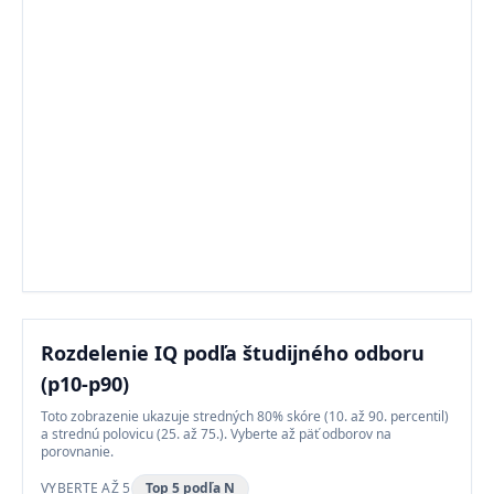
Rozdelenie IQ podľa študijného odboru
(p10-p90)
Toto zobrazenie ukazuje stredných 80% skóre (10. až 90. percentil)
a strednú polovicu (25. až 75.). Vyberte až päť odborov na
porovnanie.
VYBERTE AŽ 5
Top 5 podľa N