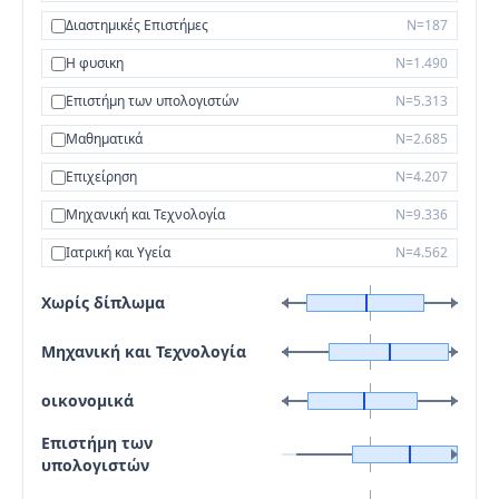
Διαστημικές Επιστήμες
N=187
Η φυσικη
N=1.490
Επιστήμη των υπολογιστών
N=5.313
Μαθηματικά
N=2.685
Επιχείρηση
N=4.207
Μηχανική και Τεχνολογία
N=9.336
Ιατρική και Υγεία
N=4.562
Χωρίς δίπλωμα
Μηχανική και Τεχνολογία
οικονομικά
Επιστήμη των
υπολογιστών