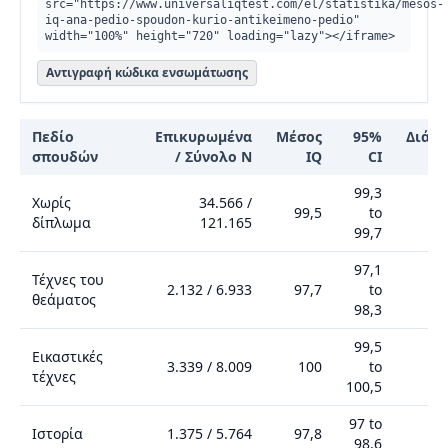
src="https://www.universaliqtest.com/el/statistika/mesos-
iq-ana-pedio-spoudon-kurio-antikeimeno-pedio" 
width="100%" height="720" loading="lazy"></iframe>
Αντιγραφή κώδικα ενσωμάτωσης
Πεδίο
Επικυρωμένα
Μέσος
95%
Διάμε
σπουδών
/ Σύνολο N
IQ
CI
(
Μέσος IQ ανά πεδίο σπουδών
99,3
Χωρίς
34.566
/
99,5
to
δίπλωμα
121.165
99,7
97,1
Τέχνες του
2.132
/
6.933
97,7
to
θεάματος
98,3
99,5
Εικαστικές
3.339
/
8.009
100
to
τέχνες
100,5
97 to
Ιστορία
1.375
/
5.764
97,8
98,6