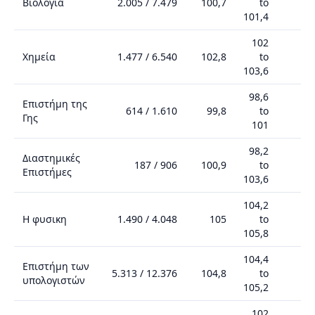
Βιολογία
2.005
/
7.479
100,7
to
1
101,4
102
Χημεία
1.477
/
6.540
102,8
to
1
103,6
98,6
Επιστήμη της
614
/
1.610
99,8
to
Γης
101
98,2
Διαστημικές
187
/
906
100,9
to
1
Επιστήμες
103,6
104,2
Η φυσικη
1.490
/
4.048
105
to
1
105,8
104,4
Επιστήμη των
5.313
/
12.376
104,8
to
1
υπολογιστών
105,2
102