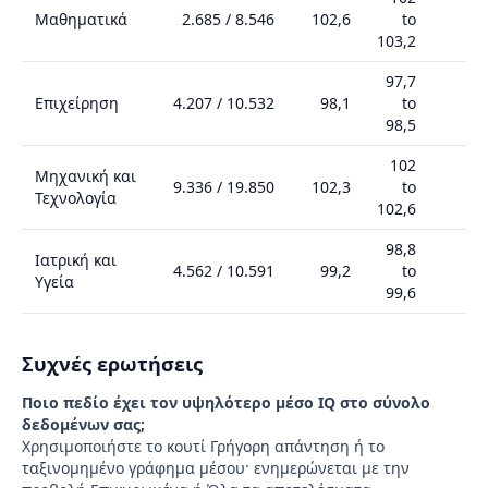
Μαθηματικά
2.685
/
8.546
102,6
to
1
103,2
97,7
Επιχείρηση
4.207
/
10.532
98,1
to
98,5
102
Μηχανική και
9.336
/
19.850
102,3
to
1
Τεχνολογία
102,6
98,8
Ιατρική και
4.562
/
10.591
99,2
to
Υγεία
99,6
Συχνές ερωτήσεις
Ποιο πεδίο έχει τον υψηλότερο μέσο IQ στο σύνολο
δεδομένων σας;
Χρησιμοποιήστε το κουτί Γρήγορη απάντηση ή το
ταξινομημένο γράφημα μέσου· ενημερώνεται με την