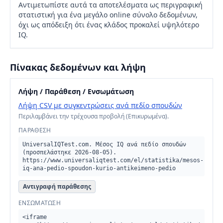
Αντιμετωπίστε αυτά τα αποτελέσματα ως περιγραφική
στατιστική για ένα μεγάλο online σύνολο δεδομένων,
όχι ως απόδειξη ότι ένας κλάδος προκαλεί υψηλότερο
IQ.
Πίνακας δεδομένων και λήψη
Λήψη / Παράθεση / Ενσωμάτωση
Λήψη CSV με συγκεντρώσεις ανά πεδίο σπουδών
Περιλαμβάνει την τρέχουσα προβολή (Επικυρωμένα).
ΠΑΡΆΘΕΣΗ
UniversalIQTest.com. Μέσος IQ ανά πεδίο σπουδών 
(προσπελάστηκε 2026-08-05). 
https://www.universaliqtest.com/el/statistika/mesos-
iq-ana-pedio-spoudon-kurio-antikeimeno-pedio
Αντιγραφή παράθεσης
ΕΝΣΩΜΆΤΩΣΗ
<iframe 