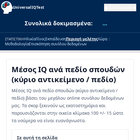
Ελληνική
UniversalIQTest
Συνολικά δοκιμασμένα:
...
Ηλικία
Γένος
Εκπαίδευση
Περιοχή μελέτης
Χώρα
|
ΣΤΑΤΙΣΤΙΚΉ
Μεθοδολογία
Επισκόπηση συνόλου δεδομένων
Μέσος IQ ανά πεδίο σπουδών
(κύριο αντικείμενο / πεδίο)
Μέσος IQ ανά πεδίο σπουδών (κύριο αντικείμενο /
πεδίο) βάσει του μεγάλου online συνόλου δεδομένων
μας. Τα σκορ ξεκινούν ως εκατοστημόρια και
παρουσιάζονται στην οικεία κλίμακα 100 +/- 15 ώστε
τα νούμερα να είναι ευανάγνωστα.
Σε αυτή τη σελίδα