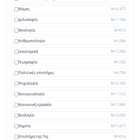
Νόμος
N=3.377
φιλοσοφία
N=1.160
Θεολογία
N=613
Ανθρωπολογία
N=266
οικονομικά
N=7.269
Γεωγραφία
N=726
Πολιτικές επιστήμες
N=758
Ψυχολογία
N=2.143
Κοινωνιολογία
N=1.112
Κοινωνική εργασία
N=1.969
Βιολογία
N=2.005
Χημεία
N=1.477
Επιστήμη της Γης
N=614