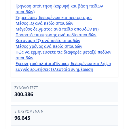
Γρήγορη απάντηση (κορυφή και βάση πεδίων
σπουδών)
Σημειώσεις δεδομένων και περιορισμοί
Μέσος IQ ανά πεδίο σπουδών
Μέγεθος δείγματος ανά πεδίο σπουδών (N)
Ποσοστό επικύρωσης ανά πεδίο σπουδών
Κατανομή IQ ανά πεδίο σπουδών
Μέσος χρόνος ανά πεδίο σπουδών
Πώς να ερμηνεύσετε τις διαφορές μεταξύ πεδίων
σπουδών
Ερευνητικό πλαίσιο
Πίνακας δεδομένων και λήψη
Συχνές ερωτήσεις
Τελευταία ενημέρωση
ΣΎΝΟΛΟ ΤΕΣΤ
300.386
ΕΠΙΚΥΡΩΜΈΝΑ N
96.645