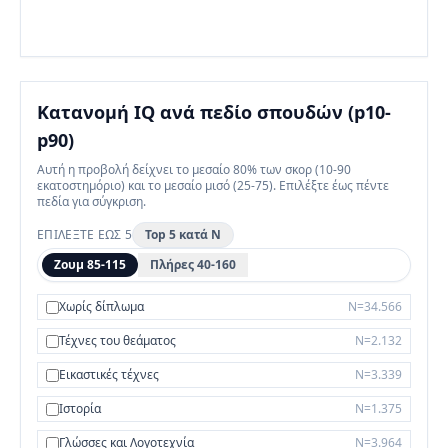
Κατανομή IQ ανά πεδίο σπουδών (p10-
p90)
Αυτή η προβολή δείχνει το μεσαίο 80% των σκορ (10-90
εκατοστημόριο) και το μεσαίο μισό (25-75). Επιλέξτε έως πέντε
πεδία για σύγκριση.
ΕΠΙΛΈΞΤΕ ΈΩΣ 5
Top 5 κατά N
Ζουμ 85-115
Πλήρες 40-160
Χωρίς δίπλωμα
N=34.566
Τέχνες του θεάματος
N=2.132
Εικαστικές τέχνες
N=3.339
Ιστορία
N=1.375
Γλώσσες και Λογοτεχνία
N=3.964