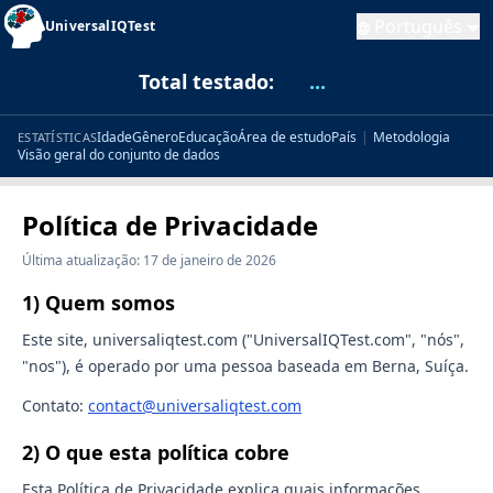
Português
UniversalIQTest
Total testado:
...
Idade
Gênero
Educação
Área de estudo
País
|
Metodologia
ESTATÍSTICAS
Visão geral do conjunto de dados
Política de Privacidade
Última atualização: 17 de janeiro de 2026
1) Quem somos
Este site, universaliqtest.com ("UniversalIQTest.com", "nós",
"nos"), é operado por uma pessoa baseada em Berna, Suíça.
Contato:
contact@universaliqtest.com
2) O que esta política cobre
Esta Política de Privacidade explica quais informações