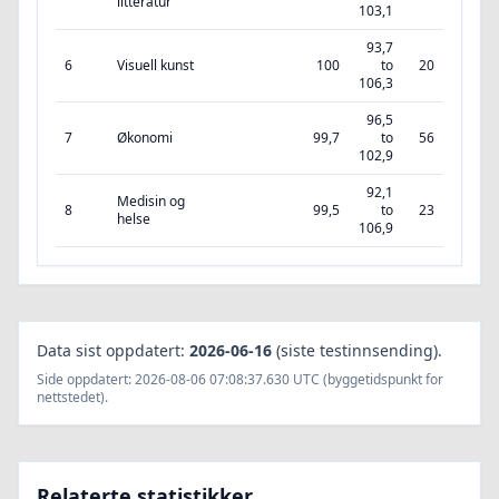
litteratur
103,1
93,7
6
Visuell kunst
100
to
20
106,3
96,5
7
Økonomi
99,7
to
56
102,9
92,1
Medisin og
8
99,5
to
23
helse
106,9
Data sist oppdatert:
2026-06-16
(siste testinnsending).
Side oppdatert: 2026-08-06 07:08:37.630 UTC (byggetidspunkt for
nettstedet).
Relaterte statistikker