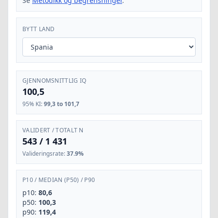
Se
Metodikk og begrensninger
.
BYTT LAND
GJENNOMSNITTLIG IQ
100,5
95% KI
:
99,3 to 101,7
VALIDERT / TOTALT N
543
/
1 431
Valideringsrate
:
37.9%
P10
/
MEDIAN (P50)
/
P90
p10:
80,6
p50:
100,3
p90:
119,4