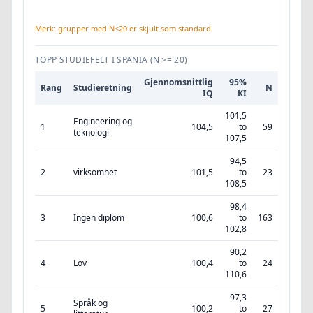
Merk: grupper med N<20 er skjult som standard.
TOPP STUDIEFELT I SPANIA
(N >= 20)
Gjennomsnittlig
95%
Rang
Studieretning
N
IQ
KI
101,5
Engineering og
1
104,5
to
59
teknologi
107,5
94,5
2
virksomhet
101,5
to
23
108,5
98,4
3
Ingen diplom
100,6
to
163
102,8
90,2
4
Lov
100,4
to
24
110,6
97,3
Språk og
5
100,2
to
27