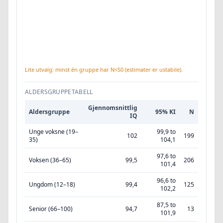
Lite utvalg: minst én gruppe har N<50 (estimater er ustabile).
ALDERSGRUPPETABELL
Gjennomsnittlig
Aldersgruppe
95% KI
N
IQ
Unge voksne (19–
99,9 to
102
199
35)
104,1
97,6 to
Voksen (36–65)
99,5
206
101,4
96,6 to
Ungdom (12–18)
99,4
125
102,2
87,5 to
Senior (66–100)
94,7
13
101,9