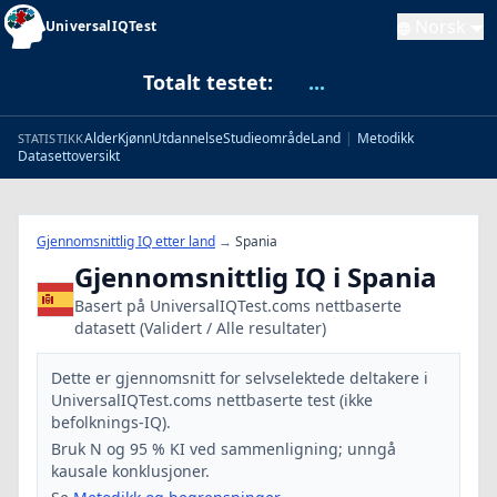
Norsk
UniversalIQTest
Totalt testet:
...
Alder
Kjønn
Utdannelse
Studieområde
Land
|
Metodikk
STATISTIKK
Datasettoversikt
Gjennomsnittlig IQ etter land
→
Spania
Gjennomsnittlig IQ i Spania
Basert på UniversalIQTest.coms nettbaserte
datasett (Validert / Alle resultater)
Dette er gjennomsnitt for selvselektede deltakere i
UniversalIQTest.coms nettbaserte test (ikke
befolknings-IQ).
Bruk N og 95 % KI ved sammenligning; unngå
kausale konklusjoner.