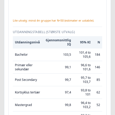
Lite utvalg: minst én gruppe har N<50 (estimater er ustabile).
UTDANNINGSTABELL (STØRSTE UTVALG)
Gjennomsnittlig
Utdanningsnivå
95% KI
N
IQ
101,4 to
Bachelor
103,5
184
105,6
Primær eller
96,6 to
99,1
146
sekundær
101,6
95,7 to
Post Secondary
99,7
85
103,7
93,8 to
Kortsyklus tertiær
97,4
62
101
96,4 to
Mastergrad
99,8
52
103,2