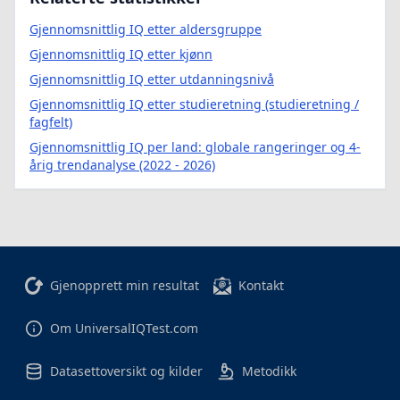
Gjennomsnittlig IQ etter aldersgruppe
Gjennomsnittlig IQ etter kjønn
Gjennomsnittlig IQ etter utdanningsnivå
Gjennomsnittlig IQ etter studieretning (studieretning /
fagfelt)
Gjennomsnittlig IQ per land: globale rangeringer og 4-
årig trendanalyse (2022 - 2026)
Gjenopprett min resultat
Kontakt
Om UniversalIQTest.com
Datasettoversikt og kilder
Metodikk