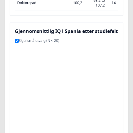
93,2 to
Doktorgrad
100,2
14
107,2
Gjennomsnittlig IQ i Spania etter studiefelt
Skjul små utvalg (N < 20)