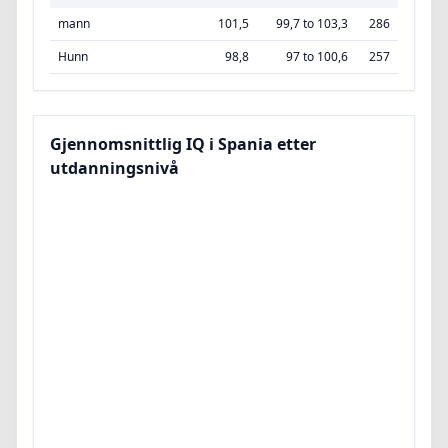
mann
101,5
99,7 to 103,3
286
Hunn
98,8
97 to 100,6
257
Gjennomsnittlig IQ i Spania etter
utdanningsnivå