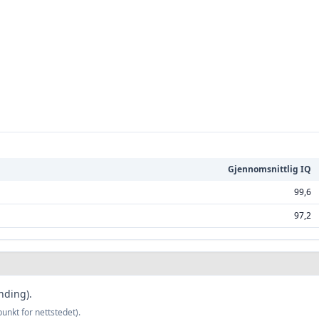
Gjennomsnittlig IQ
99,6
97,2
nding).
nkt for nettstedet).