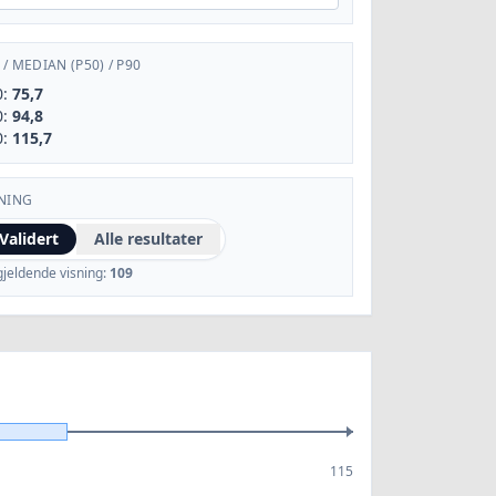
/
MEDIAN (P50)
/
P90
0:
75,7
0:
94,8
0:
115,7
NING
Validert
Alle resultater
gjeldende visning:
109
115