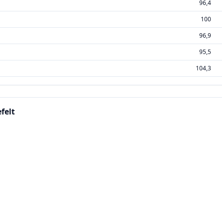
96,4
100
96,9
95,5
104,3
felt