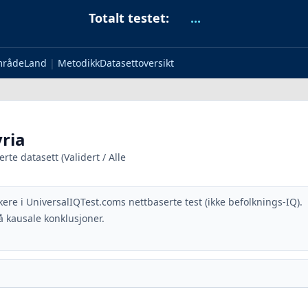
Totalt testet:
...
mråde
Land
|
Metodikk
Datasettoversikt
yria
te datasett (Validert / Alle
kere i UniversalIQTest.coms nettbaserte test (ikke befolknings-IQ).
 kausale konklusjoner.