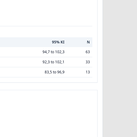
95% KI
N
94,7 to 102,3
63
92,3 to 102,1
33
83,5 to 96,9
13