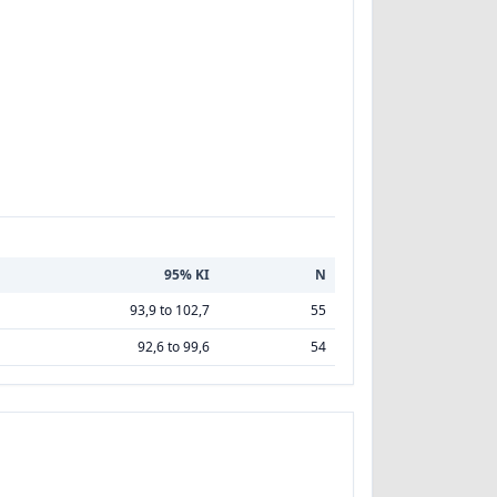
95% KI
N
93,9 to 102,7
55
92,6 to 99,6
54