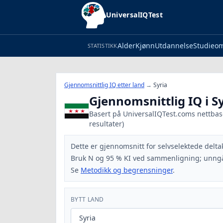
UniversalIQTest
Alder
Kjønn
Utdannelse
Studieo
STATISTIKK
Gjennomsnittlig IQ etter land
→
Syria
Gjennomsnittlig IQ i S
Basert på UniversalIQTest.coms nettbaser
resultater)
Dette er gjennomsnitt for selvselektede delta
Bruk N og 95 % KI ved sammenligning; unngå
Se
Metodikk og begrensninger
.
BYTT LAND