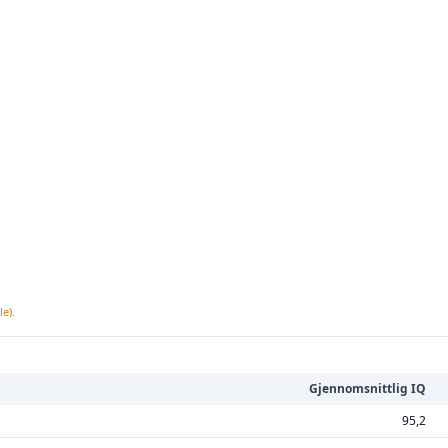
e).
Gjennomsnittlig IQ
95,2