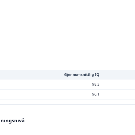
Gjennomsnittlig IQ
98,3
96,1
anningsnivå