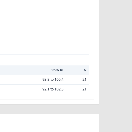
95% KI
N
93,8 to 105,4
21
92,1 to 102,3
21