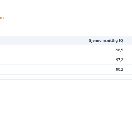
e).
Gjennomsnittlig IQ
98,5
97,2
90,2