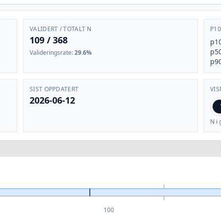
VALIDERT / TOTALT N
P10
109
/
368
p1
p5
Valideringsrate
:
29.6%
p9
SIST OPPDATERT
VIS
2026-06-12
N i 
100