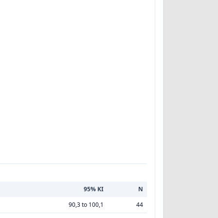
95% KI
N
90,3 to 100,1
44