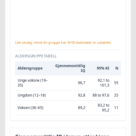
Lite utvalg: minst én gruppe har N<50 (estimater er ustabile).
ALDERSGRUPPETABELL
Gjennomsnittlig
Aldersgruppe
95% KI
N
IQ
Unge voksne (19–
92,1 to
96,7
55
35)
101,3
Ungdom (12–18)
92,8
88 to 97,6
25
83,2 to
Voksen (36–65)
89,2
11
95,2