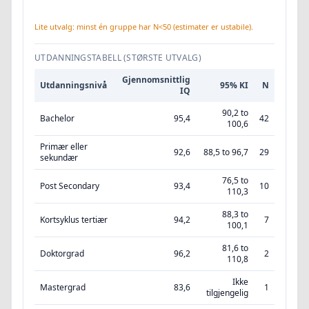
Lite utvalg: minst én gruppe har N<50 (estimater er ustabile).
UTDANNINGSTABELL (STØRSTE UTVALG)
Gjennomsnittlig
Utdanningsnivå
95% KI
N
IQ
90,2 to
Bachelor
95,4
42
100,6
Primær eller
92,6
88,5 to 96,7
29
sekundær
76,5 to
Post Secondary
93,4
10
110,3
88,3 to
Kortsyklus tertiær
94,2
7
100,1
81,6 to
Doktorgrad
96,2
2
110,8
Ikke
Mastergrad
83,6
1
tilgjengelig