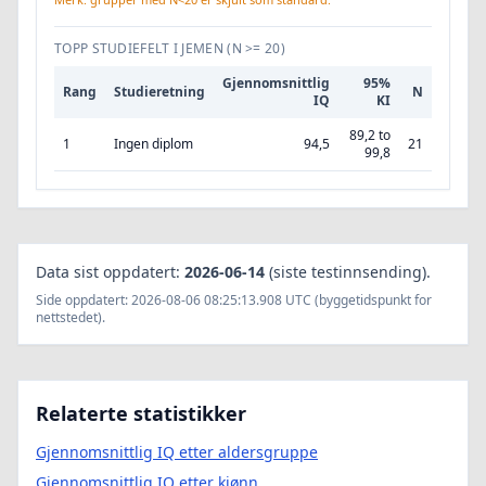
TOPP STUDIEFELT I JEMEN
(N >= 20)
Gjennomsnittlig
95%
Rang
Studieretning
N
IQ
KI
89,2 to
1
Ingen diplom
94,5
21
99,8
Data sist oppdatert:
2026-06-14
(siste testinnsending).
Side oppdatert: 2026-08-06 08:25:13.908 UTC (byggetidspunkt for
nettstedet).
Relaterte statistikker
Gjennomsnittlig IQ etter aldersgruppe
Gjennomsnittlig IQ etter kjønn