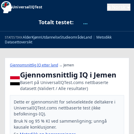
Norsk
UniversalIQTest
Totalt testet:
...
Alder
Kjønn
Utdannelse
Studieområde
Land
|
Metodikk
STATISTIKK
Datasettoversikt
Gjennomsnittlig IQ etter land
→
Jemen
Gjennomsnittlig IQ i Jemen
Basert på UniversalIQTest.coms nettbaserte
datasett (Validert / Alle resultater)
Dette er gjennomsnitt for selvselektede deltakere i
UniversalIQTest.coms nettbaserte test (ikke
befolknings-IQ).
Bruk N og 95 % KI ved sammenligning; unngå
kausale konklusjoner.