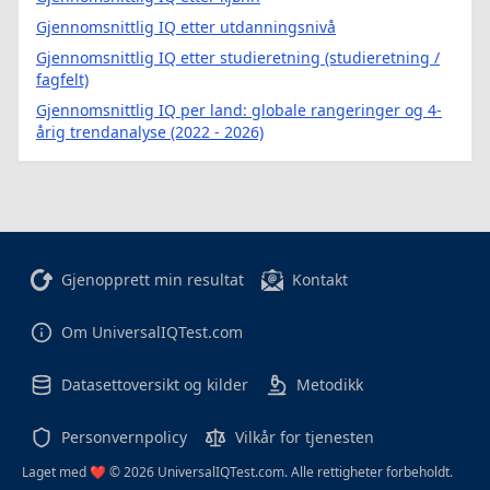
Gjennomsnittlig IQ etter utdanningsnivå
Gjennomsnittlig IQ etter studieretning (studieretning /
fagfelt)
Gjennomsnittlig IQ per land: globale rangeringer og 4-
årig trendanalyse (2022 - 2026)
Gjenopprett min resultat
Kontakt
Om UniversalIQTest.com
Datasettoversikt og kilder
Metodikk
Personvernpolicy
Vilkår for tjenesten
Laget med ❤️ © 2026 UniversalIQTest.com. Alle rettigheter forbeholdt.