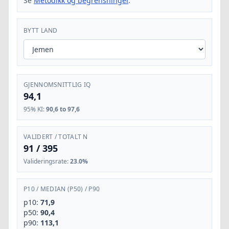
Se
Metodikk og begrensninger
.
BYTT LAND
GJENNOMSNITTLIG IQ
94,1
95% KI
:
90,6 to 97,6
VALIDERT / TOTALT N
91
/
395
Valideringsrate
:
23.0%
P10
/
MEDIAN (P50)
/
P90
p10:
71,9
p50:
90,4
p90:
113,1