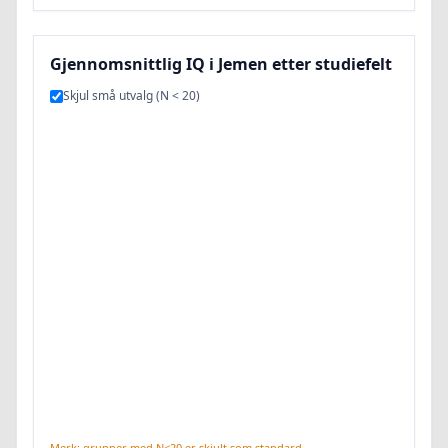
Gjennomsnittlig IQ i Jemen etter studiefelt
Skjul små utvalg (N < 20)
Merk: grupper med N<20 er skjult som standard.