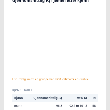
Gjennomsnittlig IQ i Jemen etter kjønn
Lite utvalg: minst én gruppe har N<50 (estimater er ustabile).
KJØNNSTABELL
Kjønn
Gjennomsnittlig IQ
95% KI
N
mann
96,8
92,3 to 101,3
58