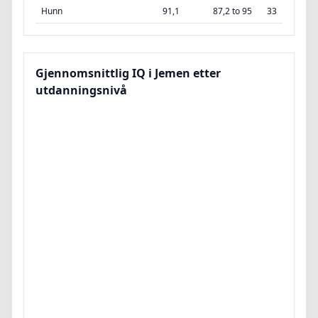
Hunn
91,1
87,2 to 95
33
Gjennomsnittlig IQ i Jemen etter
utdanningsnivå