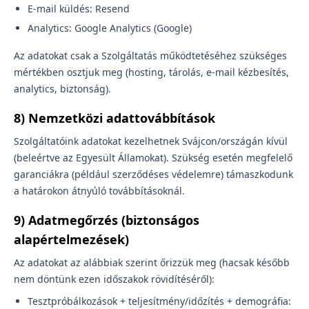
E-mail küldés: Resend
Analytics: Google Analytics (Google)
Az adatokat csak a Szolgáltatás működtetéséhez szükséges
mértékben osztjuk meg (hosting, tárolás, e-mail kézbesítés,
analytics, biztonság).
8) Nemzetközi adattovábbítások
Szolgáltatóink adatokat kezelhetnek Svájcon/országán kívül
(beleértve az Egyesült Államokat). Szükség esetén megfelelő
garanciákra (például szerződéses védelemre) támaszkodunk
a határokon átnyúló továbbításoknál.
9) Adatmegőrzés (biztonságos
alapértelmezések)
Az adatokat az alábbiak szerint őrizzük meg (hacsak később
nem döntünk ezen időszakok rövidítéséről):
Tesztpróbálkozások + teljesítmény/időzítés + demográfia: