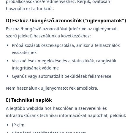
próbálkozásokhoz/eredményekhez. Kérjük, óvatosan
használja ezt a funkciót.
D) Eszköz-/böngésző-azonosítók ("ujjlenyomatok")
Eszköz-/böngésző-azonosítókat (ideértve az ujjlenyomat-
szerű jeleket) használunk a következőkhez:
Próbálkozások összekapcsolása, amikor a felhasználók
visszatérnek
Visszaélések megelőzése és a statisztikák, ranglisták
integritásának védelme
Gyanús vagy automatizált beküldések felismerése
Nem használunk ujjlenyomatot reklámcélokra.
E) Technikai naplók
A legtöbb weboldalhoz hasonlóan a szervereink és
infrastruktúránk technikai információkat naplózhat, például:
IP-cím