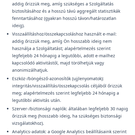
addig őrizzük meg, amíg szükséges a Szolgáltatás
biztosításához és a hosszú távú aggregált statisztikák
fenntartásához (gyakran hosszú távon/határozatlan
ideig).
Visszaállításhoz/összekapcsoláshoz használt e-mail:
addig őrizzük meg, amíg Ön hosszabb ideig nem
használja a Szolgáltatást; alapértelmezés szerint
legfeljebb 24 hónapig a legutóbbi, adott e-mailhez
kapcsolódó aktivitástól, majd törölhetjük vagy
anonimizálhatjuk.
Eszköz-/böngésző-azonosítók (ujjlenyomatok):
integritás/visszaállítás/összekapcsolás céljából őrizzük
meg; alapértelmezés szerint legfeljebb 24 hónapig a
legutóbbi aktivitás után.
Szerver-/biztonsági naplók: általában legfeljebb 30 napig
őrizzük meg (hosszabb ideig, ha szükséges biztonsági
vizsgálatokhoz).
Analytics-adatok: a Google Analytics beállításaink szerint