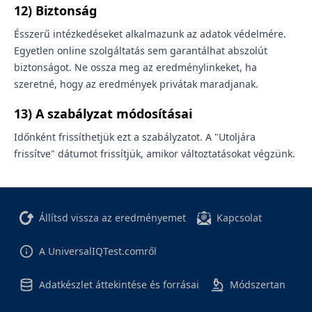
12) Biztonság
Ésszerű intézkedéseket alkalmazunk az adatok védelmére.
Egyetlen online szolgáltatás sem garantálhat abszolút
biztonságot. Ne ossza meg az eredménylinkeket, ha
szeretné, hogy az eredmények privátak maradjanak.
13) A szabályzat módosításai
Időnként frissíthetjük ezt a szabályzatot. A "Utoljára
frissítve" dátumot frissítjük, amikor változtatásokat végzünk.
Állítsd vissza az eredményemet
Kapcsolat
A UniversalIQTest.comről
Adatkészlet áttekintése és forrásai
Módszertan