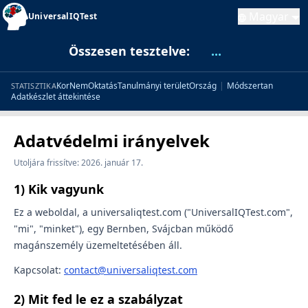
Magyar
UniversalIQTest
Összesen tesztelve:
...
Kor
Nem
Oktatás
Tanulmányi terület
Ország
|
Módszertan
STATISZTIKA
Adatkészlet áttekintése
Adatvédelmi irányelvek
Utoljára frissítve: 2026. január 17.
1) Kik vagyunk
Ez a weboldal, a universaliqtest.com ("UniversalIQTest.com",
"mi", "minket"), egy Bernben, Svájcban működő
magánszemély üzemeltetésében áll.
Kapcsolat:
contact@universaliqtest.com
2) Mit fed le ez a szabályzat