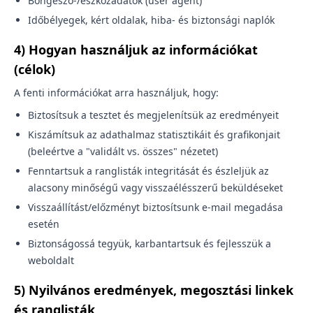
Böngésző-/eszközadatok (user agent)
Időbélyegek, kért oldalak, hiba- és biztonsági naplók
4) Hogyan használjuk az információkat
(célok)
A fenti információkat arra használjuk, hogy:
Biztosítsuk a tesztet és megjelenítsük az eredményeit
Kiszámítsuk az adathalmaz statisztikáit és grafikonjait
(beleértve a "validált vs. összes" nézetet)
Fenntartsuk a ranglisták integritását és észleljük az
alacsony minőségű vagy visszaélésszerű beküldéseket
Visszaállítást/előzményt biztosítsunk e-mail megadása
esetén
Biztonságossá tegyük, karbantartsuk és fejlesszük a
weboldalt
5) Nyilvános eredmények, megosztási linkek
és ranglisták