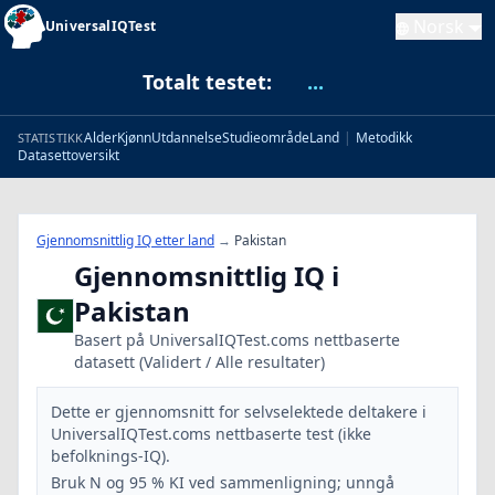
Norsk
UniversalIQTest
Totalt testet:
...
Alder
Kjønn
Utdannelse
Studieområde
Land
|
Metodikk
STATISTIKK
Datasettoversikt
Gjennomsnittlig IQ etter land
→
Pakistan
Gjennomsnittlig IQ i
Pakistan
Basert på UniversalIQTest.coms nettbaserte
datasett (Validert / Alle resultater)
Dette er gjennomsnitt for selvselektede deltakere i
UniversalIQTest.coms nettbaserte test (ikke
befolknings-IQ).
Bruk N og 95 % KI ved sammenligning; unngå