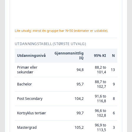
Lite utvalg: minst én gruppe har N<50 (estimater er ustabile).
UTDANNINGSTABELL (STØRSTE UTVALG)
Gjennomsnittlig
Utdanningsnivå
95% KI
N
IQ
Primær eller
88,2 to
94,8
13
sekundær
101,4
88,7 to
Bachelor
95,7
9
102,7
91,6 to
Post Secondary
104,2
8
116,8
96,6 to
Kortsyklus tertiær
99,7
6
102,8
96,9 to
Mastergrad
105,2
3
113,5