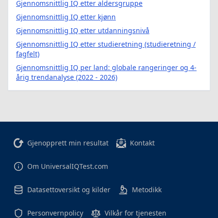
Gjennomsnittlig IQ etter aldersgruppe
Gjennomsnittlig IQ etter kjønn
Gjennomsnittlig IQ etter utdanningsnivå
Gjennomsnittlig IQ etter studieretning (studieretning /
fagfelt)
Gjennomsnittlig IQ per land: globale rangeringer og 4-
årig trendanalyse (2022 - 2026)
Gjenopprett min resultat
Kontakt
Om UniversalIQTest.com
Datasettoversikt og kilder
Metodikk
Personvernpolicy
Vilkår for tjenesten