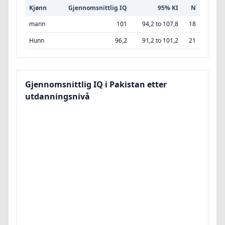
Kjønn
Gjennomsnittlig IQ
95% KI
N
mann
101
94,2 to 107,8
18
Hunn
96,2
91,2 to 101,2
21
Gjennomsnittlig IQ i Pakistan etter
utdanningsnivå