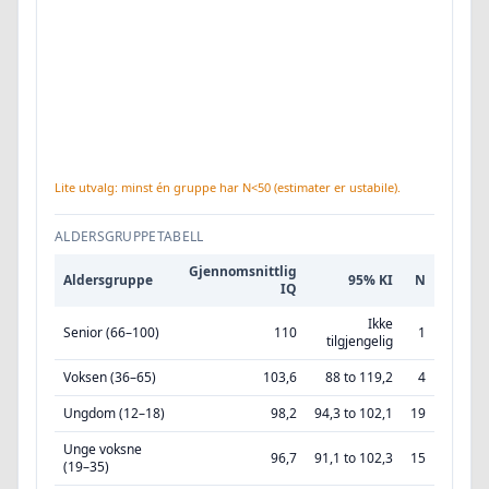
Lite utvalg: minst én gruppe har N<50 (estimater er ustabile).
ALDERSGRUPPETABELL
Gjennomsnittlig
Aldersgruppe
95% KI
N
IQ
Ikke
Senior (66–100)
110
1
tilgjengelig
Voksen (36–65)
103,6
88 to 119,2
4
Ungdom (12–18)
98,2
94,3 to 102,1
19
Unge voksne
96,7
91,1 to 102,3
15
(19–35)