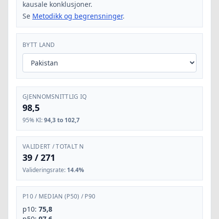
kausale konklusjoner.
Se
Metodikk og begrensninger
.
BYTT LAND
GJENNOMSNITTLIG IQ
98,5
95% KI
:
94,3 to 102,7
VALIDERT / TOTALT N
39
/
271
Valideringsrate
:
14.4%
P10
/
MEDIAN (P50)
/
P90
p10:
75,8
p50:
97,6