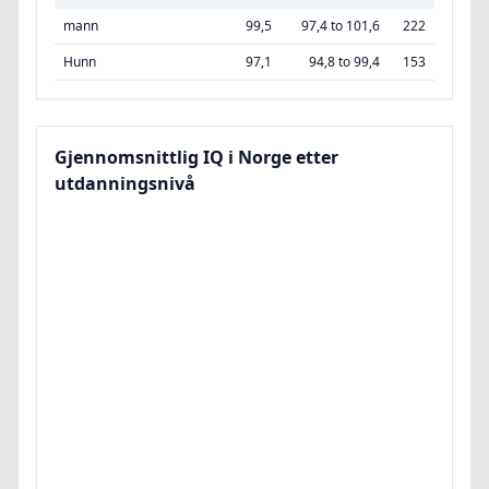
mann
99,5
97,4 to 101,6
222
Hunn
97,1
94,8 to 99,4
153
Gjennomsnittlig IQ i Norge etter
utdanningsnivå