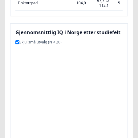
97,7 to
Doktorgrad
104,9
5
112,1
Gjennomsnittlig IQ i Norge etter studiefelt
Skjul små utvalg (N < 20)