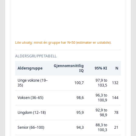
Lite utvalg: minst én gruppe har N<50 (estimater er ustabile).
ALDERSGRUPPETABELL
Gjennomsnittlig
Aldersgruppe
95% KI
N
IQ
Unge voksne (19–
97,9 to
100,7
132
35)
103,5
96,3 to
Voksen (36–65)
98,6
144
100,9
92,9 to
Ungdom (12–18)
95,9
78
98,9
88,3 to
Senior (66–100)
94,3
21
100,3