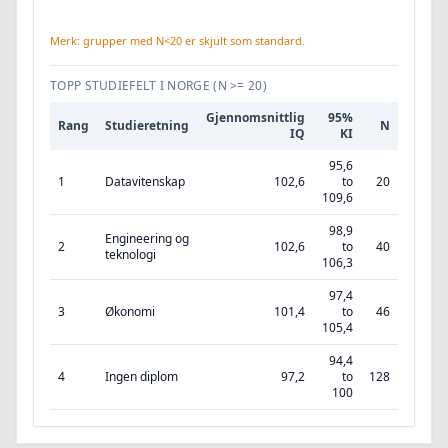
Merk: grupper med N<20 er skjult som standard.
TOPP STUDIEFELT I NORGE
(N >= 20)
Gjennomsnittlig
95%
Rang
Studieretning
N
IQ
KI
95,6
1
Datavitenskap
102,6
to
20
109,6
98,9
Engineering og
2
102,6
to
40
teknologi
106,3
97,4
3
Økonomi
101,4
to
46
105,4
94,4
4
Ingen diplom
97,2
to
128
100