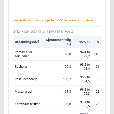
Lite utvalg: minst én gruppe har N<50 (estimater er ustabile).
UTDANNINGSTABELL (STØRSTE UTVALG)
Gjennomsnittlig
Utdanningsnivå
95% KI
N
IQ
Primær eller
94,4 to
96,8
148
sekundær
99,2
98,2 to
Bachelor
100,8
91
103,4
95,9 to
Post Secondary
100,2
53
104,5
98,3 to
Mastergrad
101,8
52
105,3
91,1 to
Kortsyklus tertiær
95,8
26
100,5