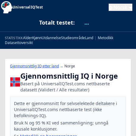
Norsk
UniversalIQTest
Totalt testet:
...
Alder
Kjønn
Utdannelse
Studieområde
Land
|
Metodikk
STATISTIKK
Datasettoversikt
Gjennomsnittlig IQ etter land
→
Norge
Gjennomsnittlig IQ i Norge
Basert på UniversalIQTest.coms nettbaserte
datasett (Validert / Alle resultater)
Dette er gjennomsnitt for selvselektede deltakere i
UniversalIQTest.coms nettbaserte test (ikke
befolknings-IQ).
Bruk N og 95 % KI ved sammenligning; unngå
kausale konklusjoner.