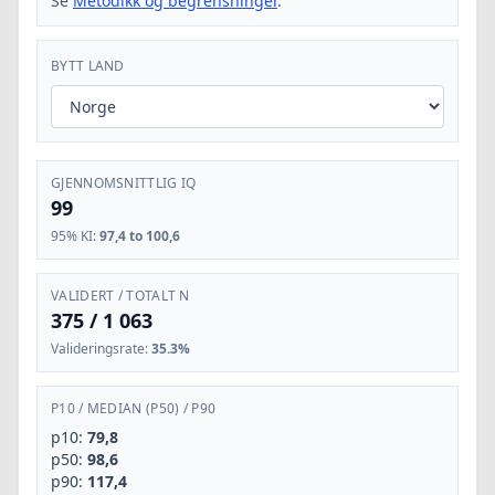
Se
Metodikk og begrensninger
.
BYTT LAND
GJENNOMSNITTLIG IQ
99
95% KI
:
97,4 to 100,6
VALIDERT / TOTALT N
375
/
1 063
Valideringsrate
:
35.3%
P10
/
MEDIAN (P50)
/
P90
p10:
79,8
p50:
98,6
p90:
117,4