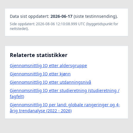
Data sist oppdatert:
2026-06-17
(siste testinnsending).
Side oppdatert: 2026-08-06 12:10:08.999 UTC (byggetidspunkt for
nettstedet).
Relaterte statistikker
Gjennomsnittlig IQ etter aldersgruppe
Gjennomsnittlig IQ etter kjønn
Gjennomsnittlig IQ etter utdanningsnivå
Gjennomsnittlig IQ etter studieretning (studieretning /
fagfelt)
Gjennomsnittlig IQ per land: globale rangeringer og 4-
årig trendanalyse (2022 - 2026)