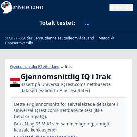
Norsk
UniversalIQTest
Totalt testet:
...
Alder
Kjønn
Utdannelse
Studieområde
Land
|
Metodikk
STATISTIKK
Datasettoversikt
Gjennomsnittlig IQ etter land
→
Irak
Gjennomsnittlig IQ i Irak
Basert på UniversalIQTest.coms nettbaserte
datasett (Validert / Alle resultater)
Dette er gjennomsnitt for selvselektede deltakere i
UniversalIQTest.coms nettbaserte test (ikke
befolknings-IQ).
Bruk N og 95 % KI ved sammenligning; unngå
kausale konklusjoner.