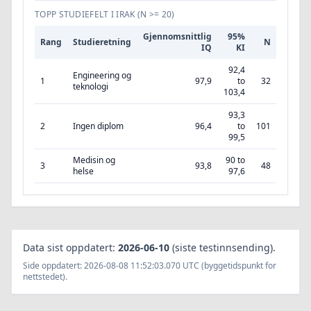
TOPP STUDIEFELT I IRAK
(N >= 20)
Gjennomsnittlig
95%
Rang
Studieretning
N
IQ
KI
92,4
Engineering og
1
97,9
to
32
teknologi
103,4
93,3
2
Ingen diplom
96,4
to
101
99,5
Medisin og
90 to
3
93,8
48
helse
97,6
Data sist oppdatert:
2026-06-10
(siste testinnsending).
Side oppdatert: 2026-08-08 11:52:03.070 UTC (byggetidspunkt for
nettstedet).