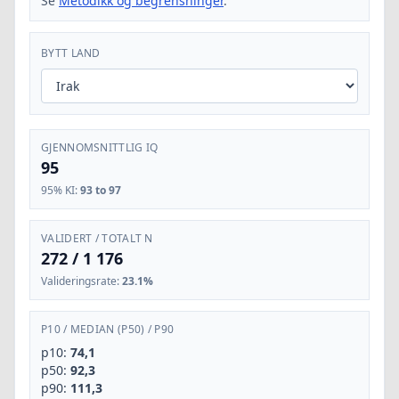
Se
Metodikk og begrensninger
.
BYTT LAND
GJENNOMSNITTLIG IQ
95
95% KI
:
93 to 97
VALIDERT / TOTALT N
272
/
1 176
Valideringsrate
:
23.1%
P10
/
MEDIAN (P50)
/
P90
p10:
74,1
p50:
92,3
p90:
111,3