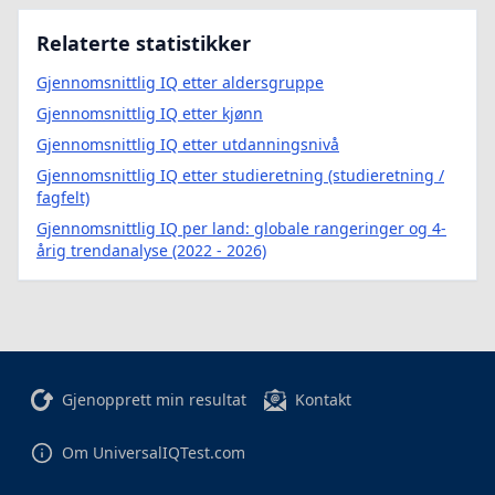
Relaterte statistikker
Gjennomsnittlig IQ etter aldersgruppe
Gjennomsnittlig IQ etter kjønn
Gjennomsnittlig IQ etter utdanningsnivå
Gjennomsnittlig IQ etter studieretning (studieretning /
fagfelt)
Gjennomsnittlig IQ per land: globale rangeringer og 4-
årig trendanalyse (2022 - 2026)
Gjenopprett min resultat
Kontakt
Om UniversalIQTest.com