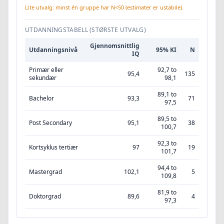
Lite utvalg: minst én gruppe har N<50 (estimater er ustabile).
UTDANNINGSTABELL (STØRSTE UTVALG)
Gjennomsnittlig
Utdanningsnivå
95% KI
N
IQ
Primær eller
92,7 to
95,4
135
sekundær
98,1
89,1 to
Bachelor
93,3
71
97,5
89,5 to
Post Secondary
95,1
38
100,7
92,3 to
Kortsyklus tertiær
97
19
101,7
94,4 to
Mastergrad
102,1
5
109,8
81,9 to
Doktorgrad
89,6
4
97,3