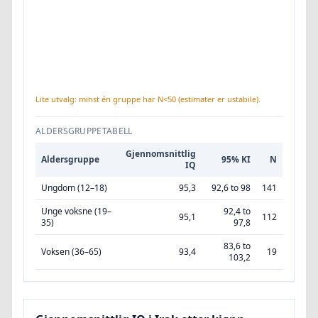
Lite utvalg: minst én gruppe har N<50 (estimater er ustabile).
ALDERSGRUPPETABELL
Gjennomsnittlig
Aldersgruppe
95% KI
N
IQ
Ungdom (12–18)
95,3
92,6 to 98
141
Unge voksne (19–
92,4 to
95,1
112
35)
97,8
83,6 to
Voksen (36–65)
93,4
19
103,2