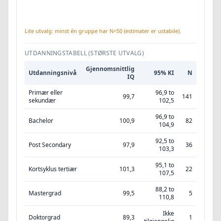
Lite utvalg: minst én gruppe har N<50 (estimater er ustabile).
UTDANNINGSTABELL (STØRSTE UTVALG)
Gjennomsnittlig
Utdanningsnivå
95% KI
N
IQ
Primær eller
96,9 to
99,7
141
sekundær
102,5
96,9 to
Bachelor
100,9
82
104,9
92,5 to
Post Secondary
97,9
36
103,3
95,1 to
Kortsyklus tertiær
101,3
22
107,5
88,2 to
Mastergrad
99,5
5
110,8
Ikke
Doktorgrad
89,3
1