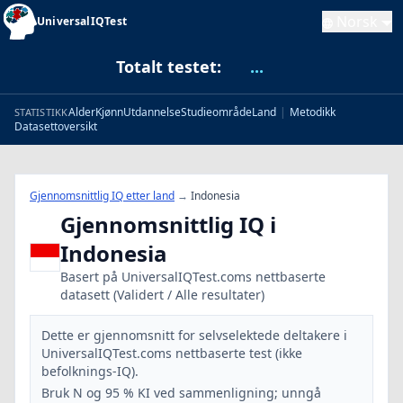
Norsk
UniversalIQTest
Totalt testet:
...
Alder
Kjønn
Utdannelse
Studieområde
Land
|
Metodikk
STATISTIKK
Datasettoversikt
Gjennomsnittlig IQ etter land
→
Indonesia
Gjennomsnittlig IQ i
Indonesia
Basert på UniversalIQTest.coms nettbaserte
datasett (Validert / Alle resultater)
Dette er gjennomsnitt for selvselektede deltakere i
UniversalIQTest.coms nettbaserte test (ikke
befolknings-IQ).
Bruk N og 95 % KI ved sammenligning; unngå