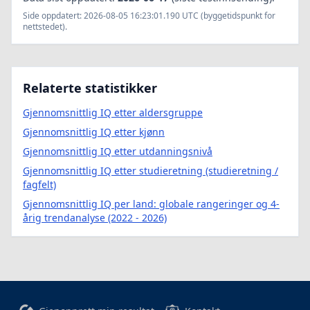
Side oppdatert: 2026-08-05 16:23:01.190 UTC (byggetidspunkt for
nettstedet).
Relaterte statistikker
Gjennomsnittlig IQ etter aldersgruppe
Gjennomsnittlig IQ etter kjønn
Gjennomsnittlig IQ etter utdanningsnivå
Gjennomsnittlig IQ etter studieretning (studieretning /
fagfelt)
Gjennomsnittlig IQ per land: globale rangeringer og 4-
årig trendanalyse (2022 - 2026)