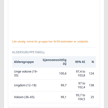
Lite utvalg: minst én gruppe har N<50 (estimater er ustabile).
ALDERSGRUPPETABELL
Gjennomsnittlig
Aldersgruppe
95% KI
N
IQ
Unge voksne (19–
97,4 to
100,6
124
35)
103,8
97 to
Ungdom (12–18)
99,7
138
102,4
93,7 to
Voksen (36–65)
99,1
25
104,5