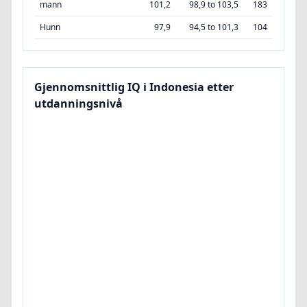
mann
101,2
98,9 to 103,5
183
Hunn
97,9
94,5 to 101,3
104
Gjennomsnittlig IQ i Indonesia etter
utdanningsnivå