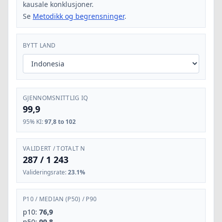
kausale konklusjoner.
Se
Metodikk og begrensninger
.
BYTT LAND
GJENNOMSNITTLIG IQ
99,9
95% KI
:
97,8 to 102
VALIDERT / TOTALT N
287
/
1 243
Valideringsrate
:
23.1%
P10
/
MEDIAN (P50)
/
P90
p10:
76,9
p50:
99,8