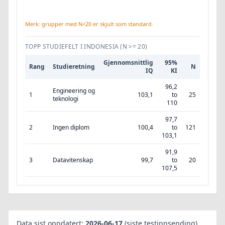
Merk: grupper med N<20 er skjult som standard.
TOPP STUDIEFELT I INDONESIA
(N >= 20)
Gjennomsnittlig
95%
Rang
Studieretning
N
IQ
KI
96,2
Engineering og
1
103,1
to
25
teknologi
110
97,7
2
Ingen diplom
100,4
to
121
103,1
91,9
3
Datavitenskap
99,7
to
20
107,5
Data sist oppdatert:
2026-06-17
(siste testinnsending).