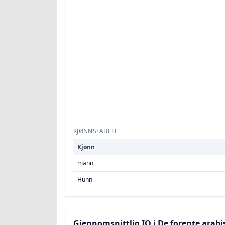
KJØNNSTABELL
Kjønn
mann
Hunn
Gjennomsnittlig IQ i De forente arab