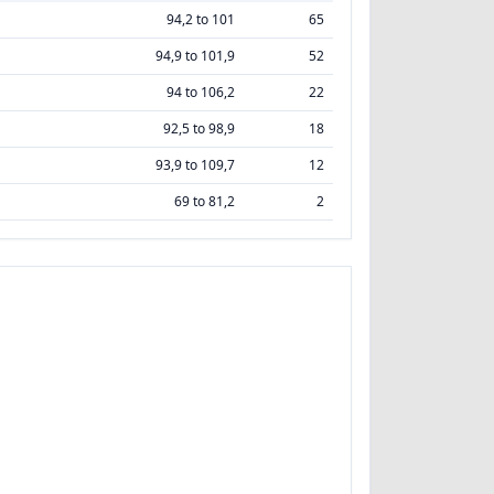
94,2 to 101
65
94,9 to 101,9
52
94 to 106,2
22
92,5 to 98,9
18
93,9 to 109,7
12
69 to 81,2
2