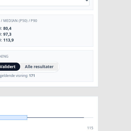
/
MEDIAN (P50)
/
P90
0:
80,4
0:
97,3
0:
113,9
NING
Validert
Alle resultater
gjeldende visning:
171
115