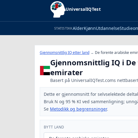
UniversalIQTest
Alder
Kjønn
Utdannelse
Studieo
STATISTIKK
Gjennomsnittlig IQ etter land
→
De forente arabiske emir
Gjennomsnittlig IQ i De
emirater
Basert på UniversalIQTest.coms nettbaserte 
Dette er gjennomsnitt for selvselektede delta
Bruk N og 95 % KI ved sammenligning; unngå
Se
Metodikk og begrensninger
.
BYTT LAND