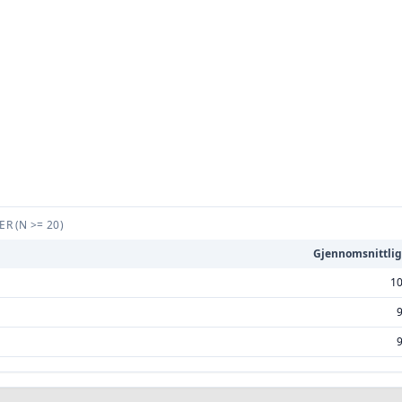
TER
(N >= 20)
Gjennomsnittlig
10
9
9