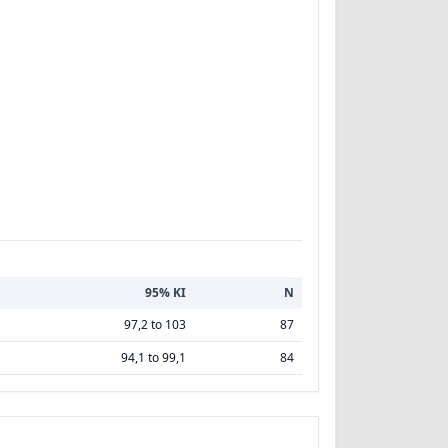
95% KI
N
97,2 to 103
87
94,1 to 99,1
84