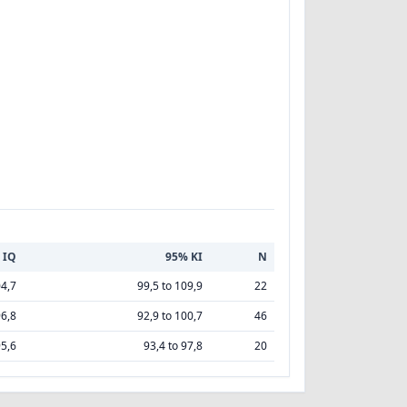
 IQ
95% KI
N
4,7
99,5 to 109,9
22
6,8
92,9 to 100,7
46
5,6
93,4 to 97,8
20