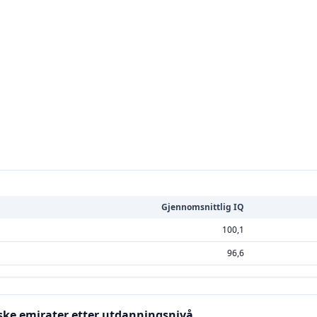
Gjennomsnittlig IQ
100,1
96,6
iske emirater etter utdanningsnivå