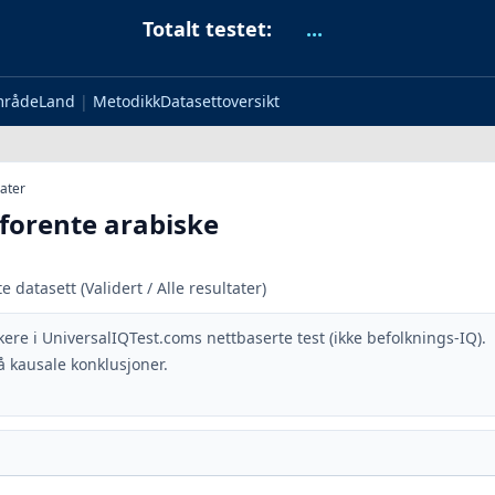
Totalt testet:
...
mråde
Land
|
Metodikk
Datasettoversikt
ater
 forente arabiske
datasett (Validert / Alle resultater)
kere i UniversalIQTest.coms nettbaserte test (ikke befolknings-IQ).
 kausale konklusjoner.