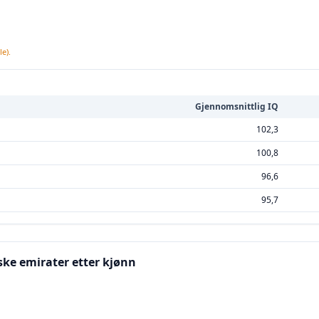
e).
Gjennomsnittlig IQ
102,3
100,8
96,6
95,7
ske emirater etter kjønn