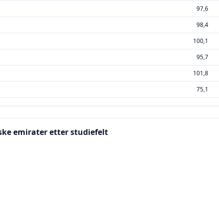
97,6
98,4
100,1
95,7
101,8
75,1
ke emirater etter studiefelt