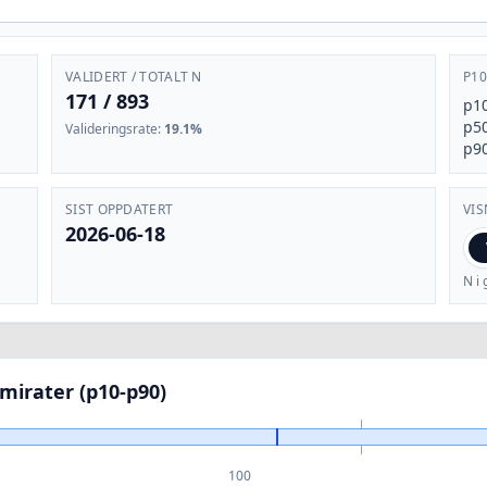
VALIDERT / TOTALT N
P10
171
/
893
p1
p5
Valideringsrate
:
19.1%
p9
SIST OPPDATERT
VIS
2026-06-18
N i 
emirater (p10-p90)
100