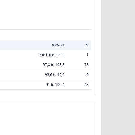
95% KI
N
Ikke tilgjengelig
1
97,8 to 103,8
78
93,6 to 99,6
49
91 to 100,4
43