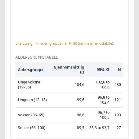
Lite utvalg: minst én gruppe har N<50 (estimater er ustabile).
ALDERSGRUPPETABELL
Gjennomsnittlig
Aldersgruppe
95% KI
N
IQ
Unge voksne
102,6 to
104,6
230
(19–35)
106,6
96,8 to
Ungdom (12–18)
99,6
121
102,4
96,7 to
Voksen (36–65)
98,6
193
100,5
Senior (66–100)
89,5
85,3 to 93,7
27