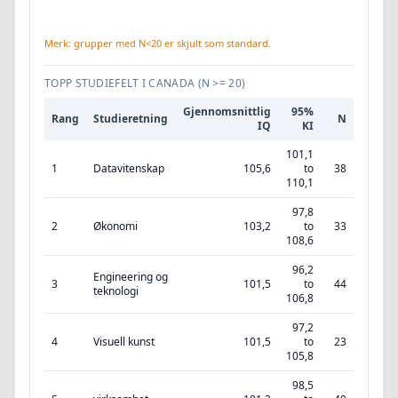
Merk: grupper med N<20 er skjult som standard.
TOPP STUDIEFELT I CANADA
(N >= 20)
Gjennomsnittlig
95%
Rang
Studieretning
N
IQ
KI
101,1
1
Datavitenskap
105,6
to
38
110,1
97,8
2
Økonomi
103,2
to
33
108,6
96,2
Engineering og
3
101,5
to
44
teknologi
106,8
97,2
4
Visuell kunst
101,5
to
23
105,8
98,5