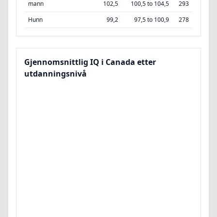
mann
102,5
100,5 to 104,5
293
Hunn
99,2
97,5 to 100,9
278
Gjennomsnittlig IQ i Canada etter
utdanningsnivå