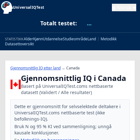
Norsk
UniversalIQTest
Totalt testet:
...
Alder
Kjønn
Utdannelse
Studieområde
Land
|
Metodikk
STATISTIKK
Datasettoversikt
Gjennomsnittlig IQ etter land
→
Canada
Gjennomsnittlig IQ i Canada
Basert på UniversalIQTest.coms nettbaserte
datasett (Validert / Alle resultater)
Dette er gjennomsnitt for selvselektede deltakere i
UniversalIQTest.coms nettbaserte test (ikke
befolknings-IQ).
Bruk N og 95 % KI ved sammenligning; unngå
kausale konklusjoner.