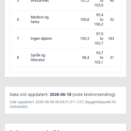
5
virksomhet
101,2
to
40
103,9
95,4
Medisin og
6
100,8
to
32
helse
106,2
97,9
7
Ingen diplom
100,3
to
183
102,7
93,7
Språk og
8
98,4
to
31
litteratur
103,1
Data sist oppdatert:
2026-06-18
(siste testinnsending).
Side oppdatert: 2026-08-08 06:03:51.011 UTC (byggetidspunkt for
nettstedet).