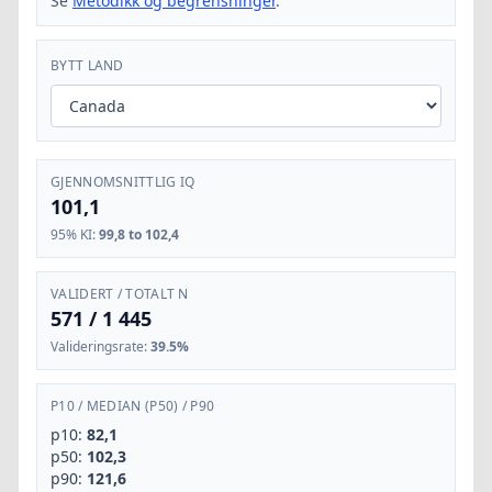
Se
Metodikk og begrensninger
.
BYTT LAND
GJENNOMSNITTLIG IQ
101,1
95% KI
:
99,8 to 102,4
VALIDERT / TOTALT N
571
/
1 445
Valideringsrate
:
39.5%
P10
/
MEDIAN (P50)
/
P90
p10:
82,1
p50:
102,3
p90:
121,6