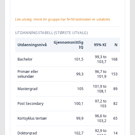
Lite utvalg: minst én gruppe har N<50 (estimater er ustabile).
UTDANNINGSTABELL (STØRSTE UTVALG)
Gjennomsnittlig
Utdanningsnivå
95% KI
N
IQ
99,3 to
Bachelor
101,5
168
103,7
Primær eller
96,7 to
99,3
153
sekundær
101,9
101,9 to
Mastergrad
105
89
108,1
97,2 to
Post Secondary
100,1
82
103
96,6 to
Kortsyklus tertiær
99,9
65
103,2
92,9 to
Doktorgrad
102,7
14