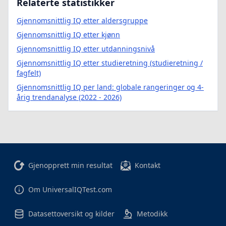
Relaterte statistikker
Gjennomsnittlig IQ etter aldersgruppe
Gjennomsnittlig IQ etter kjønn
Gjennomsnittlig IQ etter utdanningsnivå
Gjennomsnittlig IQ etter studieretning (studieretning /
fagfelt)
Gjennomsnittlig IQ per land: globale rangeringer og 4-
årig trendanalyse (2022 - 2026)
Gjenopprett min resultat
Kontakt
Om UniversalIQTest.com
Datasettoversikt og kilder
Metodikk