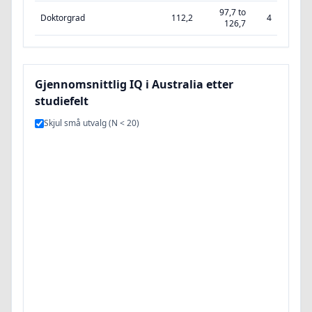
97,7 to
Doktorgrad
112,2
4
126,7
Gjennomsnittlig IQ i Australia etter
studiefelt
Skjul små utvalg (N < 20)