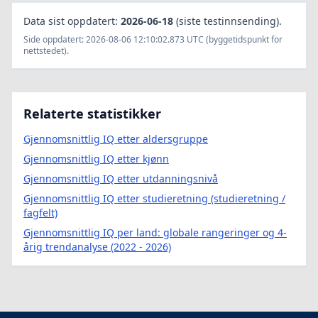
Data sist oppdatert:
2026-06-18
(siste testinnsending).
Side oppdatert: 2026-08-06 12:10:02.873 UTC (byggetidspunkt for
nettstedet).
Relaterte statistikker
Gjennomsnittlig IQ etter aldersgruppe
Gjennomsnittlig IQ etter kjønn
Gjennomsnittlig IQ etter utdanningsnivå
Gjennomsnittlig IQ etter studieretning (studieretning /
fagfelt)
Gjennomsnittlig IQ per land: globale rangeringer og 4-
årig trendanalyse (2022 - 2026)