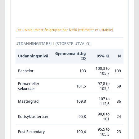
Lite utvalg: minst én gruppe har N<50 (estimater er ustabile).
UTDANNINGSTABELL (STØRSTE UTVALG)
Gjennomsnittlig
Utdanningsnivå
95% KI
N
IQ
100,3 to
Bachelor
103
109
105,7
Primær eller
97,8 to
101,5
69
sekundær
105,2
107 to
Mastergrad
109,8
36
112,6
90,6 to
Kortsyklus tertiær
95,8
24
101
95,5 to
Post Secondary
100,4
23
105,3