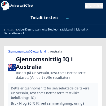
Norsk
UniversalIQTest
Totalt testet:
...
Alder
Kjønn
Utdannelse
Studieområde
Land
|
Metodikk
STATISTIKK
Datasettoversikt
Gjennomsnittlig IQ etter land
→
Australia
Gjennomsnittlig IQ i
Australia
Basert på UniversalIQTest.coms nettbaserte
datasett (Validert / Alle resultater)
Dette er gjennomsnitt for selvselektede deltakere i
UniversalIQTest.coms nettbaserte test (ikke
befolknings-IQ).
Bruk N og 95 % KI ved sammenligning; unngå