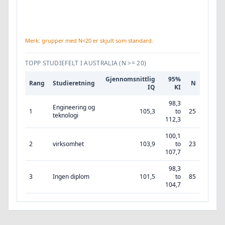
Merk: grupper med N<20 er skjult som standard.
TOPP STUDIEFELT I AUSTRALIA
(N >= 20)
Gjennomsnittlig
95%
Rang
Studieretning
N
IQ
KI
98,3
Engineering og
1
105,3
to
25
teknologi
112,3
100,1
2
virksomhet
103,9
to
23
107,7
98,3
3
Ingen diplom
101,5
to
85
104,7