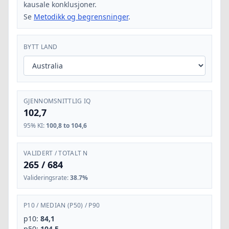
kausale konklusjoner.
Se
Metodikk og begrensninger
.
BYTT LAND
GJENNOMSNITTLIG IQ
102,7
95% KI
:
100,8 to 104,6
VALIDERT / TOTALT N
265
/
684
Valideringsrate
:
38.7%
P10
/
MEDIAN (P50)
/
P90
p10:
84,1
p50:
104,5