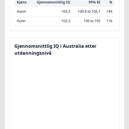
Kjønn
Gjennomsnittlig IQ
95% KI
N
mann
103,5
100,9 to 106,1
149
Hunn
102,5
100 to 105
116
Gjennomsnittlig IQ i Australia etter
utdanningsnivå