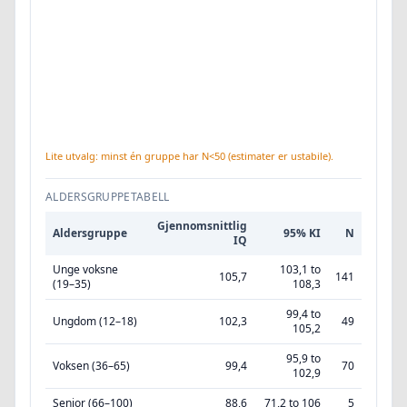
Lite utvalg: minst én gruppe har N<50 (estimater er ustabile).
ALDERSGRUPPETABELL
Gjennomsnittlig
Aldersgruppe
95% KI
N
IQ
Unge voksne
103,1 to
105,7
141
(19–35)
108,3
99,4 to
Ungdom (12–18)
102,3
49
105,2
95,9 to
Voksen (36–65)
99,4
70
102,9
Senior (66–100)
88,6
71,2 to 106
5