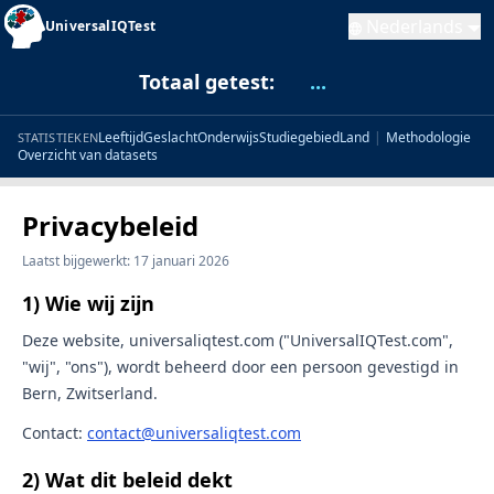
Nederlands
UniversalIQTest
Totaal getest:
...
Leeftijd
Geslacht
Onderwijs
Studiegebied
Land
|
Methodologie
STATISTIEKEN
Overzicht van datasets
Privacybeleid
Laatst bijgewerkt: 17 januari 2026
1) Wie wij zijn
Deze website, universaliqtest.com ("UniversalIQTest.com",
"wij", "ons"), wordt beheerd door een persoon gevestigd in
Bern, Zwitserland.
Contact:
contact@universaliqtest.com
2) Wat dit beleid dekt