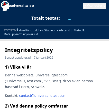
Svenska
UniversalIQTest
Totalt testat:
...
Åldras
Kön
Utbildning
Studieområde
Land
|
Metodik
STATISTIK
Datauppsättning översikt
Integritetspolicy
Senast uppdaterad: 17 januari 2026
1) Vilka vi är
Denna webbplats, universaliqtest.com
("UniversalIQTest.com", "vi", "oss"), drivs av en person
baserad i Bern, Schweiz.
Kontakt:
contact@universaliqtest.com
2) Vad denna policy omfattar