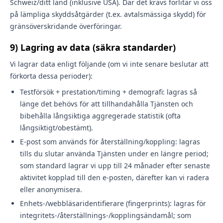
Schweiz/ditt land (inklusive USA). Där det krävs förlitar vi oss
på lämpliga skyddsåtgärder (t.ex. avtalsmässiga skydd) för
gränsöverskridande överföringar.
9) Lagring av data (säkra standarder)
Vi lagrar data enligt följande (om vi inte senare beslutar att
förkorta dessa perioder):
Testförsök + prestation/timing + demografi: lagras så
länge det behövs för att tillhandahålla Tjänsten och
bibehålla långsiktiga aggregerade statistik (ofta
långsiktigt/obestämt).
E-post som används för återställning/koppling: lagras
tills du slutar använda Tjänsten under en längre period;
som standard lagrar vi upp till 24 månader efter senaste
aktivitet kopplad till den e-posten, därefter kan vi radera
eller anonymisera.
Enhets-/webbläsaridentifierare (fingerprints): lagras för
integritets-/återställnings-/kopplingsändamål; som