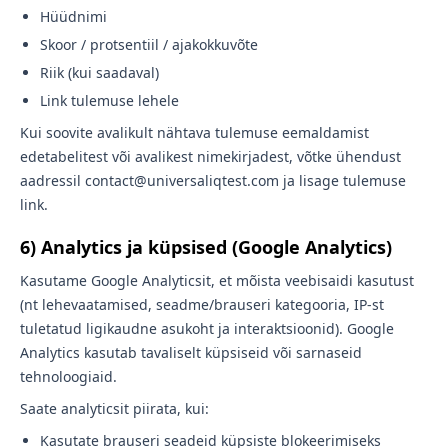
Hüüdnimi
Skoor / protsentiil / ajakokkuvõte
Riik (kui saadaval)
Link tulemuse lehele
Kui soovite avalikult nähtava tulemuse eemaldamist
edetabelitest või avalikest nimekirjadest, võtke ühendust
aadressil contact@universaliqtest.com ja lisage tulemuse
link.
6) Analytics ja küpsised (Google Analytics)
Kasutame Google Analyticsit, et mõista veebisaidi kasutust
(nt lehevaatamised, seadme/brauseri kategooria, IP-st
tuletatud ligikaudne asukoht ja interaktsioonid). Google
Analytics kasutab tavaliselt küpsiseid või sarnaseid
tehnoloogiaid.
Saate analyticsit piirata, kui:
Kasutate brauseri seadeid küpsiste blokeerimiseks