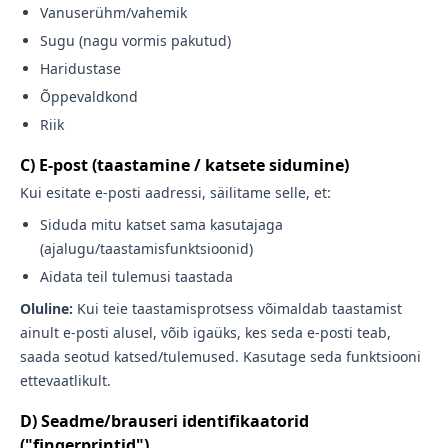
Vanuserühm/vahemik
Sugu (nagu vormis pakutud)
Haridustase
Õppevaldkond
Riik
C) E-post (taastamine / katsete sidumine)
Kui esitate e-posti aadressi, säilitame selle, et:
Siduda mitu katset sama kasutajaga
(ajalugu/taastamisfunktsioonid)
Aidata teil tulemusi taastada
Oluline:
Kui teie taastamisprotsess võimaldab taastamist
ainult e-posti alusel, võib igaüks, kes seda e-posti teab,
saada seotud katsed/tulemused. Kasutage seda funktsiooni
ettevaatlikult.
D) Seadme/brauseri identifikaatorid
("fingerprintid")