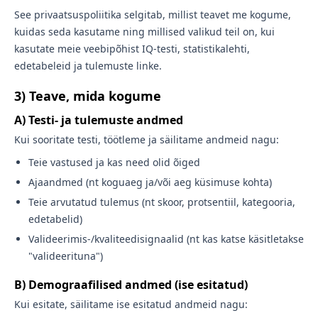
See privaatsuspoliitika selgitab, millist teavet me kogume,
kuidas seda kasutame ning millised valikud teil on, kui
kasutate meie veebipõhist IQ-testi, statistikalehti,
edetabeleid ja tulemuste linke.
3) Teave, mida kogume
A) Testi- ja tulemuste andmed
Kui sooritate testi, töötleme ja säilitame andmeid nagu:
Teie vastused ja kas need olid õiged
Ajaandmed (nt koguaeg ja/või aeg küsimuse kohta)
Teie arvutatud tulemus (nt skoor, protsentiil, kategooria,
edetabelid)
Valideerimis-/kvaliteedisignaalid (nt kas katse käsitletakse
"valideerituna")
B) Demograafilised andmed (ise esitatud)
Kui esitate, säilitame ise esitatud andmeid nagu: