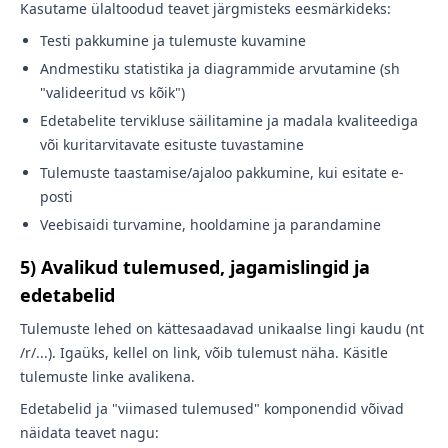
Kasutame ülaltoodud teavet järgmisteks eesmärkideks:
Testi pakkumine ja tulemuste kuvamine
Andmestiku statistika ja diagrammide arvutamine (sh
"valideeritud vs kõik")
Edetabelite tervikluse säilitamine ja madala kvaliteediga
või kuritarvitavate esituste tuvastamine
Tulemuste taastamise/ajaloo pakkumine, kui esitate e-
posti
Veebisaidi turvamine, hooldamine ja parandamine
5) Avalikud tulemused, jagamislingid ja
edetabelid
Tulemuste lehed on kättesaadavad unikaalse lingi kaudu (nt
/r/...). Igaüks, kellel on link, võib tulemust näha. Käsitle
tulemuste linke avalikena.
Edetabelid ja "viimased tulemused" komponendid võivad
näidata teavet nagu: