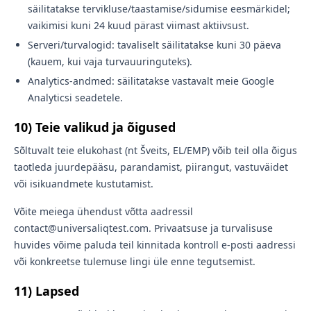
säilitatakse tervikluse/taastamise/sidumise eesmärkidel;
vaikimisi kuni 24 kuud pärast viimast aktiivsust.
Serveri/turvalogid: tavaliselt säilitatakse kuni 30 päeva
(kauem, kui vaja turvauuringuteks).
Analytics-andmed: säilitatakse vastavalt meie Google
Analyticsi seadetele.
10) Teie valikud ja õigused
Sõltuvalt teie elukohast (nt Šveits, EL/EMP) võib teil olla õigus
taotleda juurdepääsu, parandamist, piirangut, vastuväidet
või isikuandmete kustutamist.
Võite meiega ühendust võtta aadressil
contact@universaliqtest.com. Privaatsuse ja turvalisuse
huvides võime paluda teil kinnitada kontroll e-posti aadressi
või konkreetse tulemuse lingi üle enne tegutsemist.
11) Lapsed