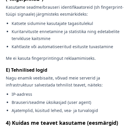
Kasutame seadme/brauseri identifikaatoreid (sh fingerprint-
tüüpi signaale) järgmisteks eesmärkideks:
Katsete sidumine kasutajate tagasitulekul
Kuritarvituste ennetamine ja statistika ning edetabelite
tervikluse kaitsmine
Kahtlaste või automatiseeritud esituste tuvastamine
Me ei kasuta fingerprintingut reklaamimiseks.
E) Tehnilised logid
Nagu enamik veebisaite, võivad meie serverid ja
infrastruktuur salvestada tehnilist teavet, näiteks:
IP-aadress
Brauseri/seadme üksikasjad (user agent)
Ajatemplid, küsitud lehed, vea- ja turvalogid
4) Kuidas me teavet kasutame (eesmärgid)