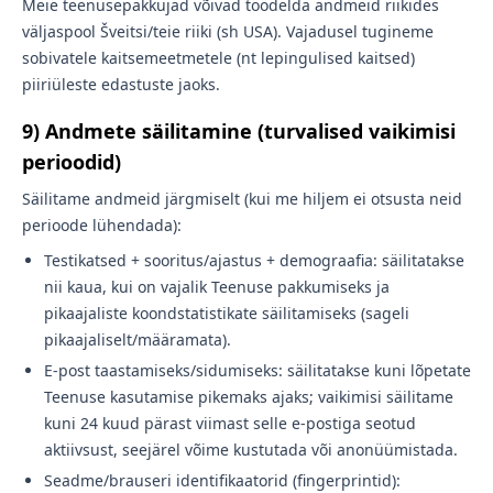
Meie teenusepakkujad võivad töödelda andmeid riikides
väljaspool Šveitsi/teie riiki (sh USA). Vajadusel tugineme
sobivatele kaitsemeetmetele (nt lepingulised kaitsed)
piiriüleste edastuste jaoks.
9) Andmete säilitamine (turvalised vaikimisi
perioodid)
Säilitame andmeid järgmiselt (kui me hiljem ei otsusta neid
perioode lühendada):
Testikatsed + sooritus/ajastus + demograafia: säilitatakse
nii kaua, kui on vajalik Teenuse pakkumiseks ja
pikaajaliste koondstatistikate säilitamiseks (sageli
pikaajaliselt/määramata).
E-post taastamiseks/sidumiseks: säilitatakse kuni lõpetate
Teenuse kasutamise pikemaks ajaks; vaikimisi säilitame
kuni 24 kuud pärast viimast selle e-postiga seotud
aktiivsust, seejärel võime kustutada või anonüümistada.
Seadme/brauseri identifikaatorid (fingerprintid):