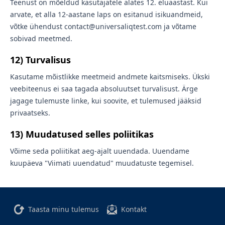
Teenust on mõeldud kasutajatele alates 12. eluaastast. Kui
arvate, et alla 12-aastane laps on esitanud isikuandmeid,
võtke ühendust contact@universaliqtest.com ja võtame
sobivad meetmed.
12) Turvalisus
Kasutame mõistlikke meetmeid andmete kaitsmiseks. Ükski
veebiteenus ei saa tagada absoluutset turvalisust. Ärge
jagage tulemuste linke, kui soovite, et tulemused jääksid
privaatseks.
13) Muudatused selles poliitikas
Võime seda poliitikat aeg-ajalt uuendada. Uuendame
kuupäeva "Viimati uuendatud" muudatuste tegemisel.
Taasta minu tulemus
Kontakt