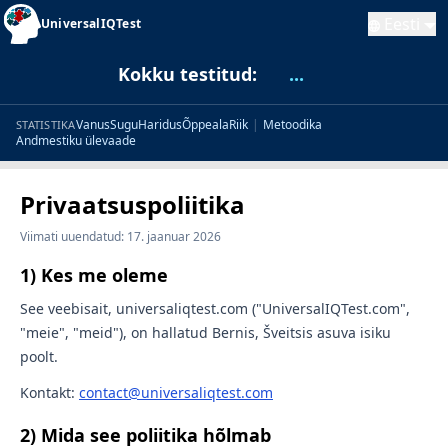
Eesti
UniversalIQTest
Kokku testitud:
...
Vanus
Sugu
Haridus
Õppeala
Riik
|
Metoodika
STATISTIKA
Andmestiku ülevaade
Privaatsuspoliitika
Viimati uuendatud: 17. jaanuar 2026
1) Kes me oleme
See veebisait, universaliqtest.com ("UniversalIQTest.com",
"meie", "meid"), on hallatud Bernis, Šveitsis asuva isiku
poolt.
Kontakt:
contact@universaliqtest.com
2) Mida see poliitika hõlmab